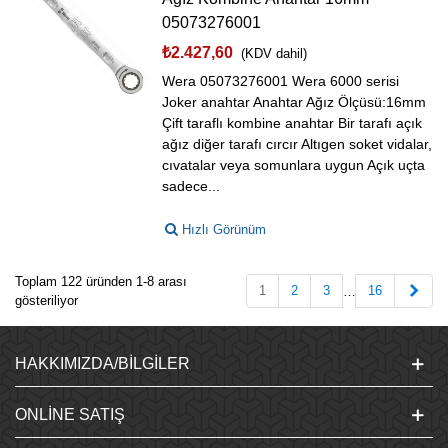
05073276001
₺2.427,60
(KDV dahil)
Wera 05073276001 Wera 6000 serisi
Joker anahtar Anahtar Ağız Ölçüsü:16mm
Çift taraflı kombine anahtar Bir tarafı açık
ağız diğer tarafı cırcır Altıgen soket vidalar,
cıvatalar veya somunlara uygun Açık uçta
sadece...
Hızlı Görünüm
Toplam 122 üründen 1-8 arası
Sonr
1
2
3
16
…
gösteriliyor
HAKKIMIZDA/BILGILER
ONLINE SATIŞ