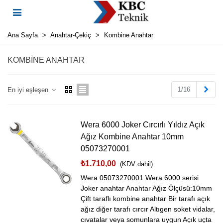
Ana Sayfa
>
Anahtar-Çekiç
>
Kombine Anahtar
KOMBINE ANAHTAR
Sonr
1/16
En iyi eşleşen
Wera 6000 Joker Cırcırlı Yıldız Açık
Ağız Kombine Anahtar 10mm
05073270001
₺1.710,00
(KDV dahil)
Wera 05073270001 Wera 6000 serisi
Joker anahtar Anahtar Ağız Ölçüsü:10mm
Çift taraflı kombine anahtar Bir tarafı açık
ağız diğer tarafı cırcır Altıgen soket vidalar,
cıvatalar veya somunlara uygun Açık uçta