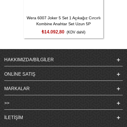
Wera 6007 Joker 5 Set 1 Açıkağız Cırcırlı
Kombine Anahtar Set Uzun 5P
05020380001
₺14.092,80
(KDV dahil)
HAKKIMIZDA/BILGILER
ONLINE SATIŞ
MARKALAR
>>
İLETIŞIM