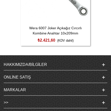
Wera 6007 Joker Açıkağız Cırcırlı
Kombine Anahtar 10x209mm
05020351001
₺2.421,60
(KDV dahil)
HAKKIMIZDA/BILGILER
ONLINE SATIŞ
MARKALAR
>>