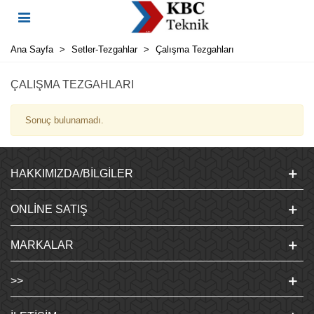
Ana Sayfa
>
Setler-Tezgahlar
>
Çalışma Tezgahları
ÇALIŞMA TEZGAHLARI
Sonuç bulunamadı.
HAKKIMIZDA/BILGILER
ONLINE SATIŞ
MARKALAR
>>