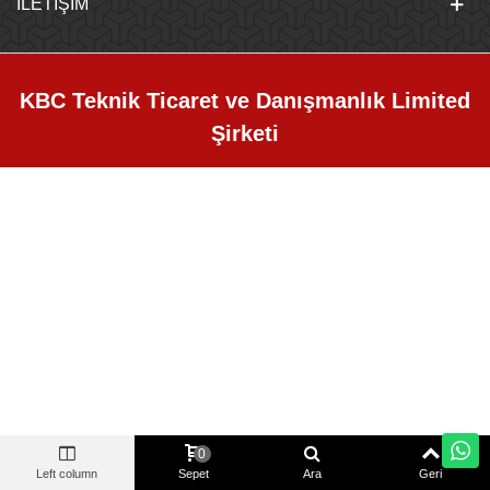
İLETIŞIM
KBC Teknik Ticaret ve Danışmanlık Limited
Şirketi
0
Left column
Sepet
Ara
Geri