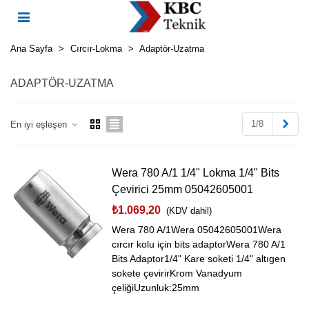
Ana Sayfa
>
Cırcır-Lokma
>
Adaptör-Uzatma
ADAPTÖR-UZATMA
Sonr
1/8
En iyi eşleşen
Wera 780 A/1 1/4" Lokma 1/4" Bits
Çevirici 25mm 05042605001
₺1.069,20
(KDV dahil)
Wera 780 A/1Wera 05042605001Wera
cırcır kolu için bits adaptorWera 780 A/1
Bits Adaptor1/4" Kare soketi 1/4" altıgen
sokete çevirirKrom Vanadyum
çeliğiUzunluk:25mm