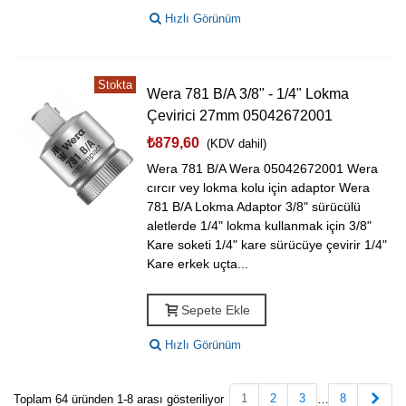
Hızlı Görünüm
Stokta
Wera 781 B/A 3/8" - 1/4" Lokma
Çevirici 27mm 05042672001
₺879,60
(KDV dahil)
Wera 781 B/A Wera 05042672001 Wera
cırcır vey lokma kolu için adaptor Wera
781 B/A Lokma Adaptor 3/8" sürücülü
aletlerde 1/4" lokma kullanmak için 3/8"
Kare soketi 1/4" kare sürücüye çevirir 1/4"
Kare erkek uçta...
Sepete Ekle
Hızlı Görünüm
Sonr
1
2
3
8
Toplam 64 üründen 1-8 arası gösteriliyor
…