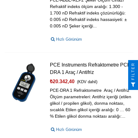
PCE-ABBE-REF2 Şeker Ölçüm Cihazı
Refraktif indeks ölçüm aralığı: 1.300 -
1.700 nD Refraktif indeks çözünürlüğü:
0.005 nD Refraktif indeks hassasiyeti: ±
0.005 nD Şeker içeriği...
Hızlı Görünüm
PCE Instruments Refraktometre PCE-
FILTER
DRA 1 Araç / Antifriz
₺20.342,40
(KDV dahil)
PCE-DRA 1 Refraktometre Araç / Antifriz
Ölçüm parametreleri: Antifriz içeriği (etilen
glikol / propilen glikol), donma noktası,
sıcaklık Etilen glikol içeriği aralığı: 0 … 60
% Etilen glikol donma noktası aralığı:...
Hızlı Görünüm