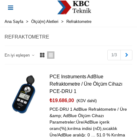
Ana Sayfa
>
Ölçü(m) Aletleri
>
Refraktometre
REFRAKTOMETRE
Sonr
1/3
En iyi eşleşen
PCE Instruments AdBlue
Refraktometre / Üre Ölçüm Cihazı
PCE-DRU 1
₺19.686,00
(KDV dahil)
PCE-DRU 1 AdBlue Refraktometre / Üre
&amp; AdBlue Ölçüm Cihazı
Parametreler:Üre/AdBlue içerik
oranı(%),kırılma indisi (nD),sıcaklık
Üre/AdBlue aralığı: 0 … 51.0 % Kırılma