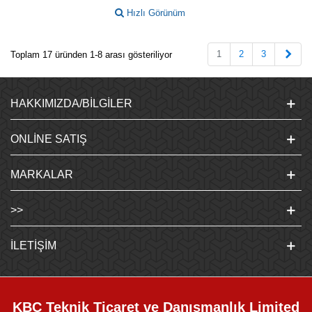
Hızlı Görünüm
Sonr
1
2
3
Toplam 17 üründen 1-8 arası gösteriliyor
HAKKIMIZDA/BILGILER
ONLINE SATIŞ
MARKALAR
>>
İLETIŞIM
KBC Teknik Ticaret ve Danışmanlık Limited