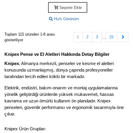
Sepete Ekle
Hızlı Görünüm
Toplam 115 üründen 1-8 arası
Sonr
1
2
3
15
…
gösteriliyor
Knipex Pense ve El Aletleri Hakkında Detay Bilgiler
Knipex
, Almanya merkezli, penseler ve kesme el aletleri
konusunda uzmanlaşmış, dünya çapında profesyoneller
tarafından tercih edilen köklü bir markadır.
Elektrik, endüstri, bakım-onarım ve montaj uygulamalarına
yönelik geliştirdiği ürünlerde yüksek mukavemet, hassas
kavrama ve uzun ömürlü kullanım ön plandadır. Knipex
penseleri, güvenilir performansı ve ergonomik tasarımıyla öne
çıkar.
Knipex Ürün Grupları