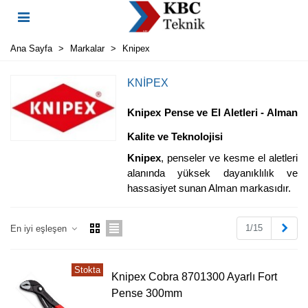
Ana Sayfa
>
Markalar
>
Knipex
KNIPEX
Knipex Pense ve El Aletleri - Alman
Kalite ve Teknolojisi
Knipex
, penseler ve kesme el aletleri
alanında yüksek dayanıklılık ve
hassasiyet sunan Alman markasıdır.
Sonr
1/15
En iyi eşleşen
Stokta
Knipex Cobra 8701300 Ayarlı Fort
Pense 300mm