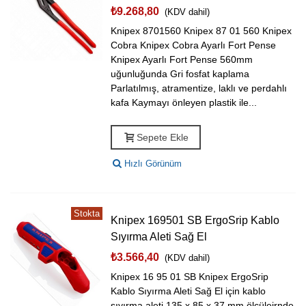
₺9.268,80
(KDV dahil)
Knipex 8701560 Knipex 87 01 560 Knipex
Cobra Knipex Cobra Ayarlı Fort Pense
Knipex Ayarlı Fort Pense 560mm
uğunluğunda Gri fosfat kaplama
Parlatılmış, atramentize, laklı ve perdahlı
kafa Kaymayı önleyen plastik ile...
Sepete Ekle
Hızlı Görünüm
Stokta
Knipex 169501 SB ErgoSrip Kablo
Sıyırma Aleti Sağ El
₺3.566,40
(KDV dahil)
Knipex 16 95 01 SB Knipex ErgoSrip
Kablo Sıyırma Aleti Sağ El için kablo
sıyırma aleti 135 x 85 x 37 mm ölçüleirnde