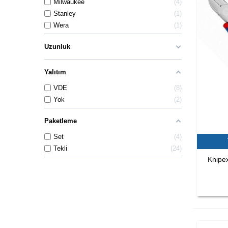
Milwaukee
4
Stanley
1
Wera
1
Uzunluk
Yalıtım
VDE
8
Yok
2
Paketleme
Set
4
Tekli
24
Knipex