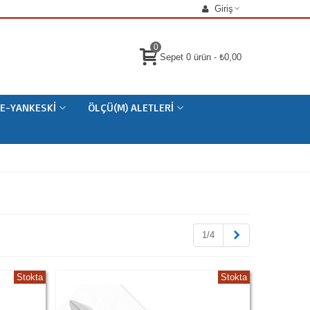
Giriş
0
Sepet
0
ürün
-
₺0,00
E-YANKESKI
ÖLÇÜ(M) ALETLERI
Sonraki
1/4
Stokta
Stokta