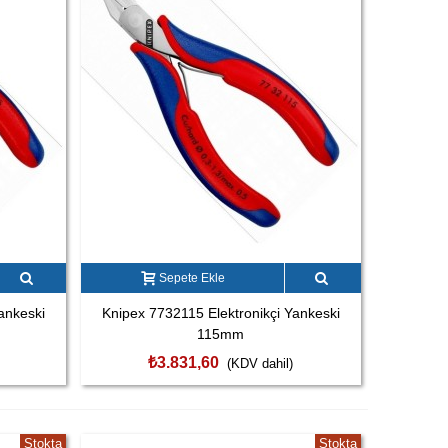
Sepete Ekle
ankeski
Knipex 7732115 Elektronikçi Yankeski
115mm
₺3.831,60
(KDV dahil)
Stokta
Stokta