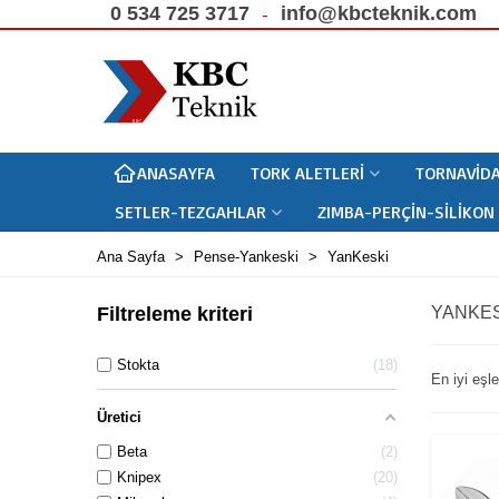
0 534 725 3717
info@kbcteknik.com
ANASAYFA
TORK ALETLERI
TORNAVIDA
SETLER-TEZGAHLAR
ZIMBA-PERÇIN-SILIKON
Ana Sayfa
>
Pense-Yankeski
>
YanKeski
Filtreleme kriteri
YANKES
Stokta
18
En iyi eş
Üretici
Beta
2
Knipex
20