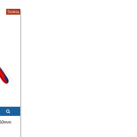
Stokta
 160mm