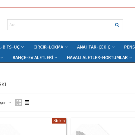
-BITS-UÇ
CIRCIR-LOKMA
ANAHTAR-ÇEKIÇ
PENS
BAHÇE-EV ALETLERI
HAVALI ALETLER-HORTUMLAR
KI
leşen
Stokta