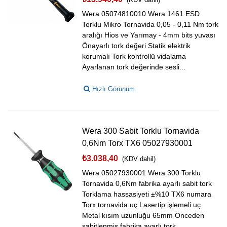
Wera 05074810010 Wera 1461 ESD
Torklu Mikro Tornavida 0,05 - 0,11 Nm tork
aralığı Hios ve Yarımay - 4mm bits yuvası
Önayarlı tork değeri Statik elektrik
korumalı Tork kontrollü vidalama
Ayarlanan tork değerinde sesli...
Hızlı Görünüm
Wera 300 Sabit Torklu Tornavida
0,6Nm Torx TX6 05027930001
₺3.038,40
(KDV dahil)
Wera 05027930001 Wera 300 Torklu
Tornavida 0,6Nm fabrika ayarlı sabit tork
Torklama hassasiyeti ±%10 TX6 numara
Torx tornavida uç Lasertip işlemeli uç
Metal kısım uzunluğu 65mm Önceden
sabitlenmiş fabrika ayarlı tork...