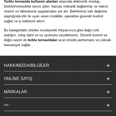
Torklu tornavida kullanım alanları
arasında elektronik montajı,
bisiklet/motosiklet servis işleri, hassas mekanik bağlantılar, ev bakım
onarım ve laboratuvar uygulamaları yer alır. Belirlenmiş tork değerine
ulaştığında klik ile uyarı veren modeller, operatöre güvenilir kontrol
sağlar ve iş kalitesini artırır.
Bu kategorideki ürünleri inceleyerek ihtiyacınıza göre doğru tork
aralığını, tutuş tipini ve uç uyumunu seçebilirsiniz. Düzenli kontrol ve
doğru seçim ile
torklu tornavidalar
uzun ömürlü performans ve yüksek
hassasiyet sağlar.
HAKKIMIZDA/BILGILER
ONLINE SATIŞ
MARKALAR
>>