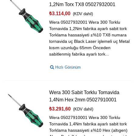
1,2Nm Torx TX8 05027932001
₺3.114,00
(KDV dahil)
Wera 05027932001 Wera 300 Torklu
Tornavida 1,2Nm fabrika ayarlı sabit tork
Torklama hassasiyeti ±%10 TX8 numara
tornavida uç Black Laser işlemeli uç Metal
kısım uzunluğu 65mm Önceden
sabitlenmiş fabrika ayarlı tork...
Hızlı Görünüm
Wera 300 Sabit Torklu Tornavida
1,4Nm Hex 2mm 05027910001
₺3.291,60
(KDV dahil)
Wera 05027910001 Wera 300 Torklu
Tornavida 1,4Nm fabrika ayarlı sabit tork
Torklama hassasiyeti ±%10 Hex (altıgen)