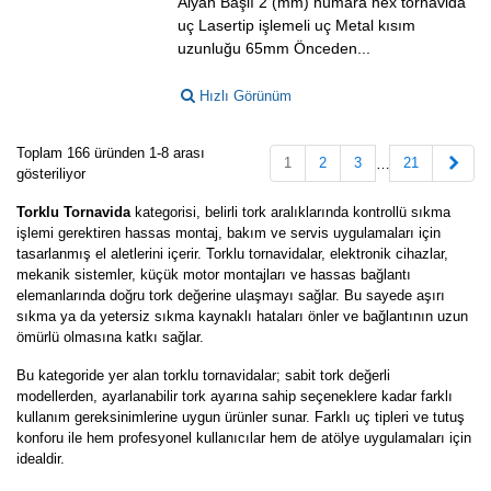
Alyan Başlı 2 (mm) numara hex tornavida
uç Lasertip işlemeli uç Metal kısım
uzunluğu 65mm Önceden...
Hızlı Görünüm
Toplam 166 üründen 1-8 arası
Sonr
1
2
3
21
…
gösteriliyor
Torklu Tornavida
kategorisi, belirli tork aralıklarında kontrollü sıkma
işlemi gerektiren hassas montaj, bakım ve servis uygulamaları için
tasarlanmış el aletlerini içerir. Torklu tornavidalar, elektronik cihazlar,
mekanik sistemler, küçük motor montajları ve hassas bağlantı
elemanlarında doğru tork değerine ulaşmayı sağlar. Bu sayede aşırı
sıkma ya da yetersiz sıkma kaynaklı hataları önler ve bağlantının uzun
ömürlü olmasına katkı sağlar.
Bu kategoride yer alan torklu tornavidalar; sabit tork değerli
modellerden, ayarlanabilir tork ayarına sahip seçeneklere kadar farklı
kullanım gereksinimlerine uygun ürünler sunar. Farklı uç tipleri ve tutuş
konforu ile hem profesyonel kullanıcılar hem de atölye uygulamaları için
idealdir.