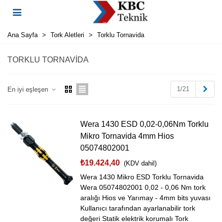
Ana Sayfa
>
Tork Aletleri
>
Torklu Tornavida
TORKLU TORNAVIDA
Sonr
1/21
En iyi eşleşen
Wera 1430 ESD 0,02-0,06Nm Torklu
Mikro Tornavida 4mm Hios
05074802001
₺19.424,40
(KDV dahil)
Wera 1430 Mikro ESD Torklu Tornavida
Wera 05074802001 0,02 - 0,06 Nm tork
aralığı Hios ve Yarımay - 4mm bits yuvası
Kullanıcı tarafından ayarlanabilir tork
değeri Statik elektrik korumalı Tork