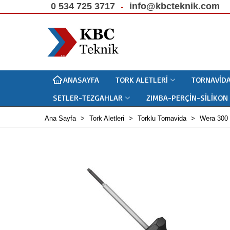
0 534 725 3717
info@kbcteknik.com
ANASAYFA
TORK ALETLERI
TORNAVIDA
SETLER-TEZGAHLAR
ZIMBA-PERÇIN-SILIKON
Ana Sayfa
>
Tork Aletleri
>
Torklu Tornavida
>
Wera 300 