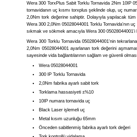
Wera 300 TorxPlus Sabit Torklu Tornavida 2Nm 10IP 05
tornavidanın uç kısmı torxplus şeklinde olup, uç numar
2,0Nm tork değerine sahiptir. Dolayıyla yapılacak tü
Wera 300 2,0Nm 05028044001 Torklu Tornavida'nın uç kı
sıkmak ve sökmek amacıyla Wera 300 05028044001'i kulla
Wera 300 Torklu Tornavida 05028044001'nin tekrarlana
2,0Nm 05028044001 ayarlanan tork değerini aşmaması s
sayesinde vida bağlantılarının sağlam ve güvenli olması
Wera 05028044001
300 IP Torklu Tornavida
2,0Nm fabrika ayarlı sabit tork
Torklama hassasiyeti ±%10
10IP numara tornavida uç
Black Laser işlemeli uç
Metal kısım uzunluğu 65mm
Önceden sabitlenmiş fabrika ayarlı tork değeri
Tork kontrollü vidalama