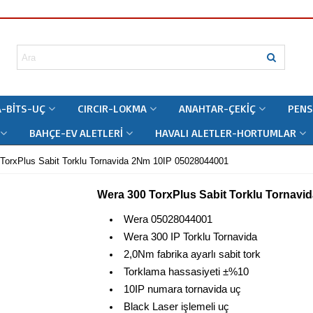
-BITS-UÇ
CIRCIR-LOKMA
ANAHTAR-ÇEKIÇ
PENS
BAHÇE-EV ALETLERI
HAVALI ALETLER-HORTUMLAR
TorxPlus Sabit Torklu Tornavida 2Nm 10IP 05028044001
Wera 300 TorxPlus Sabit Torklu Tornavi
Wera 05028044001
Wera 300 IP Torklu Tornavida
2,0Nm fabrika ayarlı sabit tork
Torklama hassasiyeti ±%10
10IP numara tornavida uç
Black Laser işlemeli uç