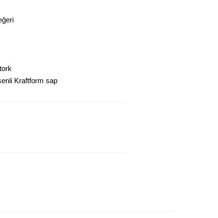
eğeri
tork
şenli Kraftform sap