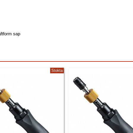
aftform sap
Stokta