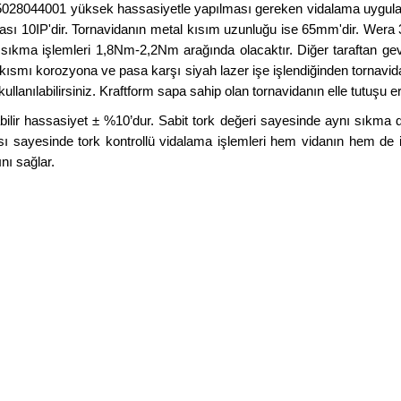
028044001 yüksek hassasiyetle yapılması gereken vidalama uygulamal
ası 10IP'dir. Tornavidanın metal kısım uzunluğu ise 65mm'dir. Wera 
m sıkma işlemleri 1,8Nm-2,2Nm arağında olacaktır. Diğer taraftan g
smı korozyona ve pasa karşı siyah lazer işe işlendiğinden tornavida
nılabilirsiniz. Kraftform sapa sahip olan tornavidanın elle tutuşu er
bilir hassasiyet ± %10’dur. Sabit tork değeri sayesinde aynı sıkm
ayesinde tork kontrollü vidalama işlemleri hem vidanın hem de işl
nı sağlar.