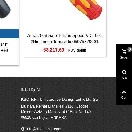
Wera 7508 Safe-Torque Speed VDE 0.4-
Wera 751
2Nm Torklu Tornavida 05075870001
4Nm To
1/4"
0
₺8.217,60
a ±%6
(KDV dahil)
Sepet
Ara
İLETIŞIM
Geri
KBC Teknik Ticaret ve Danışmanlık Ltd Şti
Mustafa Kemal Mahallesi 2118. Caddesi
Maidan AVM İş Merkezi 4 C Blok No:140
06510 Çankaya / ANKARA
info@kbcteknik.com