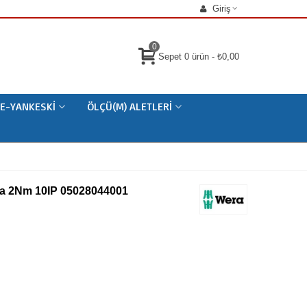
Giriş
0
Sepet
0
ürün
-
₺0,00
E-YANKESKI
ÖLÇÜ(M) ALETLERI
da 2Nm 10IP 05028044001