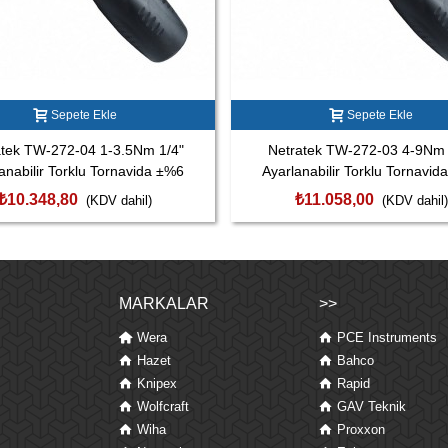
Sepete Ekle
Sepete Ekle
atek TW-272-04 1-3.5Nm 1/4"
Netratek TW-272-03 4-9Nm 
anabilir Torklu Tornavida ±%6
Ayarlanabilir Torklu Tornavid
₺10.348,80
₺11.058,00
(KDV dahil)
(KDV dahil)
MARKALAR
>>
Wera
PCE Instruments
Hazet
Bahco
Knipex
Rapid
Wolfcraft
GAV Teknik
Wiha
Proxxon