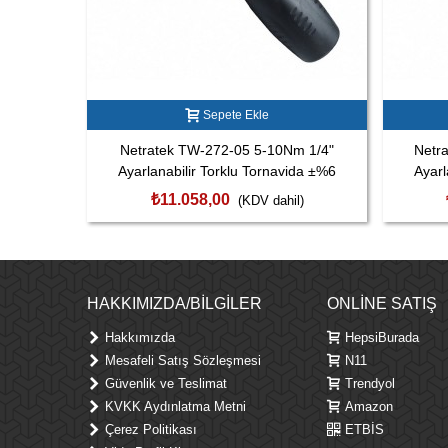
Sepete Ekle
Netratek TW-272-05 5-10Nm 1/4"
Netr
Ayarlanabilir Torklu Tornavida ±%6
Ayarl
₺11.058,00
(KDV dahil)
HAKKIMIZDA/BILGILER
ONLINE SATIŞ
Hakkımızda
HepsiBurada
Mesafeli Satış Sözleşmesi
N11
Güvenlik ve Teslimat
Trendyol
KVKK Aydınlatma Metni
Amazon
Çerez Politikası
ETBİS