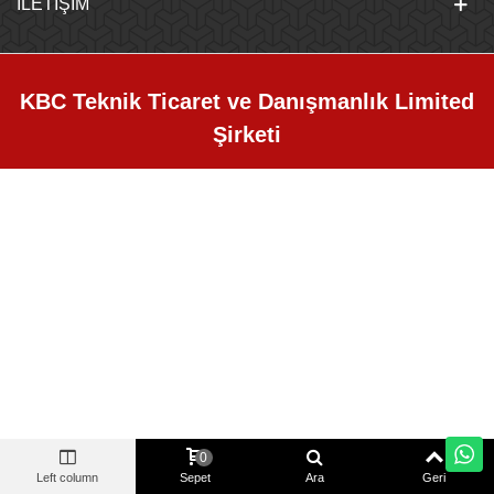
İLETIŞIM
KBC Teknik Ticaret ve Danışmanlık Limited
Şirketi
0
Left column
Sepet
Ara
Geri