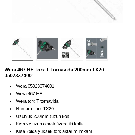
Wera 467 HF Torx T Tornavida 200mm TX20
05023374001
Wera 05023374001
Wera 467 HF
Wera torx T tornavida
Numara: torx:TX20
Uzunluk:200mm (uzun kol)
Kısa ve uzun olmak üzere iki kollu
Kısa kolda yüksek tork aktarım imkânı