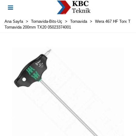
Ana Sayfa
>
Tornavida-Bits-Uç
>
Tornavida
>
Wera 467 HF Torx T
Tornavida 200mm TX20 05023374001