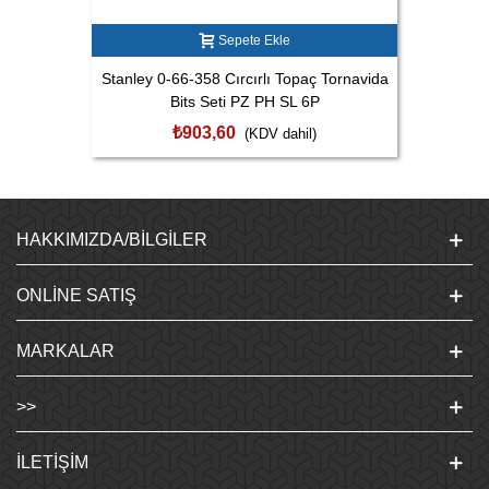
Sepete Ekle
Stanley 0-66-358 Cırcırlı Topaç Tornavida
Bits Seti PZ PH SL 6P
₺903,60
(KDV dahil)
HAKKIMIZDA/BILGILER
ONLINE SATIŞ
MARKALAR
>>
İLETIŞIM