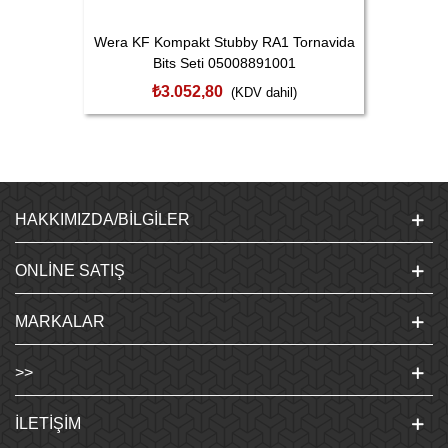
Wera KF Kompakt Stubby RA1 Tornavida
Bits Seti 05008891001
₺3.052,80
(KDV dahil)
HAKKIMIZDA/BILGILER
ONLINE SATIŞ
MARKALAR
>>
İLETIŞIM