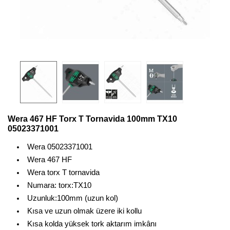
Wera 467 HF Torx T Tornavida 100mm TX10
05023371001
Wera 05023371001
Wera 467 HF
Wera torx T tornavida
Numara: torx:TX10
Uzunluk:100mm (uzun kol)
Kısa ve uzun olmak üzere iki kollu
Kısa kolda yüksek tork aktarım imkânı