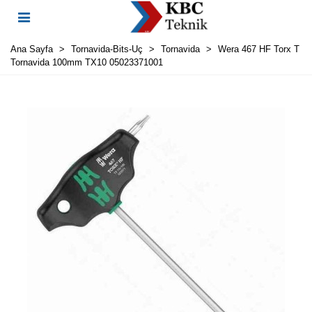
Ana Sayfa
>
Tornavida-Bits-Uç
>
Tornavida
>
Wera 467 HF Torx T
Tornavida 100mm TX10 05023371001