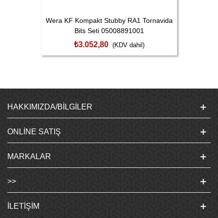
Wera KF Kompakt Stubby RA1 Tornavida
Bits Seti 05008891001
₺3.052,80
(KDV dahil)
HAKKIMIZDA/BILGILER
ONLINE SATIŞ
MARKALAR
>>
İLETIŞIM