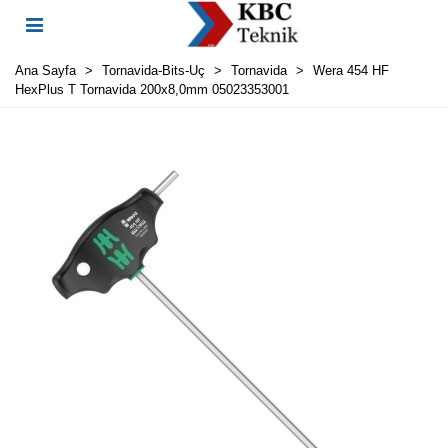
Ana Sayfa
>
Tornavida-Bits-Uç
>
Tornavida
>
Wera 454 HF
HexPlus T Tornavida 200x8,0mm 05023353001