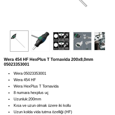
Wera 454 HF HexPlus T Tornavida 200x8,0mm
05023353001
Wera 05023353001
Wera 454 HF
Wera HexPlus T Tornavida
8 numara hexplus uç
Uzunluk:200mm
Kısa ve uzun olmak üzere iki kollu
Uzun kolda vida tutma özelliği (HF)