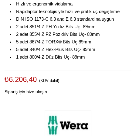
Hızlı ve ergonomik vidalama
Rapidaptor teknolojisiyle hızlı ve pratik uç değiştirme
DIN ISO 1173-C 6.3 and E 6.3 standardına uygun
2 adet 851/4 Z PH Yıldız Bits Uç- 89mm
2 adet 855/4 Z PZ Pozidriv Bits Uç- 89mm
5 adet 867/4 Z TORX® Bits Uç 89mm
5 adet 840/4 Z Hex-Plus Bits Uç- 89mm
1 adet 800/4 Z Düz Bits Uç- 89mm
₺6.206,40
(KDV dahil)
Sipariş için bize ulaşın.