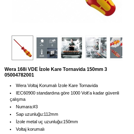
Wera 168i VDE İzole Kare Tornavida 150mm 3
05004782001
Wera Voltaj Korumalı İzole Kare Tornavida
IEC60900 standardına göre 1000 Volt'a kadar güvenli
çalışma
Numara:#3
Sap uzunluğu:112mm
İzole metal uç uzunluğu:150mm
Voltaj korumalı