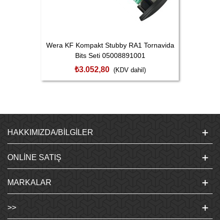
Wera KF Kompakt Stubby RA1 Tornavida
Bits Seti 05008891001
₺3.052,80
(KDV dahil)
HAKKIMIZDA/BILGILER
ONLINE SATIŞ
MARKALAR
>>