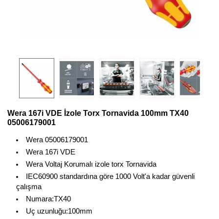
Wera 167i VDE İzole Torx Tornavida 100mm TX40
05006179001
Wera 05006179001
Wera 167i VDE
Wera Voltaj Korumalı izole torx Tornavida
IEC60900 standardına göre 1000 Volt'a kadar güvenli
çalışma
Numara:TX40
Uç uzunluğu:100mm