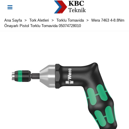
Ana Sayfa
>
Tork Aletleri
>
Torklu Tornavida
>
Wera 7463 4-8.8Nm
Önayarlı Pistol Torklu Tornavida 05074728010