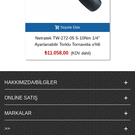
Sepete Ekle
Netratek TW-272-05 5-10Nm 1/4"
Ayarlanabilir Torklu Tornavida ±%6
₺11.058,00
(KDV dahil)
HAKKIMIZDA/BILGILER
ONLINE SATIŞ
MARKALAR
>>