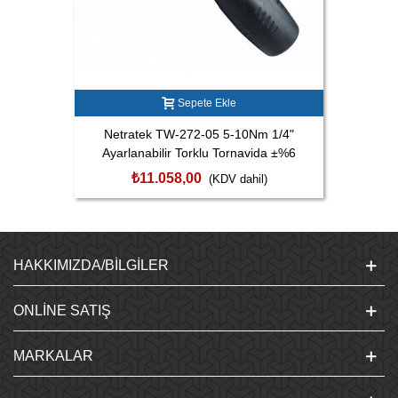
Sepete Ekle
Netratek TW-272-05 5-10Nm 1/4"
Ayarlanabilir Torklu Tornavida ±%6
₺11.058,00
(KDV dahil)
HAKKIMIZDA/BILGILER
ONLINE SATIŞ
MARKALAR