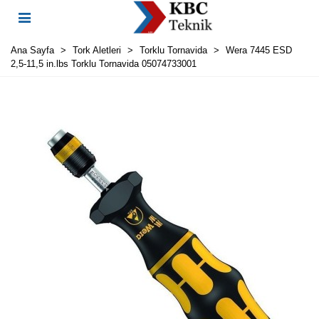
Ana Sayfa
>
Tork Aletleri
>
Torklu Tornavida
>
Wera 7445 ESD
2,5-11,5 in.lbs Torklu Tornavida 05074733001