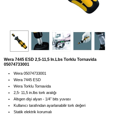
Wera 7445 ESD 2,5-11,5 In.lbs Torklu Tornavida
05074733001
Wera 05074733001
Wera 7445 ESD
Wera Torklu Tornavida
2,5- 11,5 in.lbs tork aralığı
Altıgen dişi alyan - 1/4" bits yuvası
Kullanıcı tarafından ayarlanabilir tork değeri
Statik elektrik korumalı