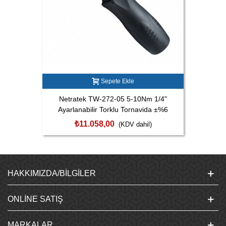
Sepete Ekle
Netratek TW-272-05 5-10Nm 1/4"
Ayarlanabilir Torklu Tornavida ±%6
₺11.058,00
(KDV dahil)
HAKKIMIZDA/BILGILER
ONLINE SATIŞ
MARKALAR