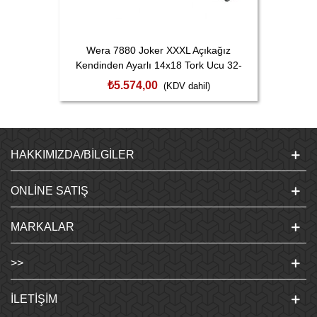
Wera 7880 Joker XXXL Açıkağız
Kendinden Ayarlı 14x18 Tork Ucu 32-
41mm 050201740011
₺5.574,00
(KDV dahil)
HAKKIMIZDA/BILGILER
ONLINE SATIŞ
MARKALAR
>>
İLETIŞIM