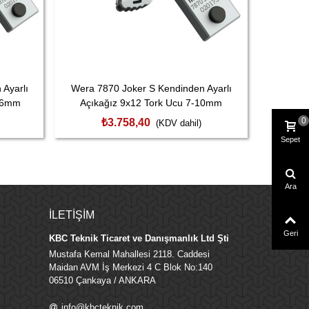
Ayarlı
Wera 7870 Joker S Kendinden Ayarlı
Beta 
-16mm
Açıkağız 9x12 Tork Ucu 7-10mm
Geç
05020175001
0
₺3.758,40
(KDV dahil)
Sepet
Ara
İLETIŞIM
Geri
KBC Teknik Ticaret ve Danışmanlık Ltd Şti
Mustafa Kemal Mahallesi 2118. Caddesi
Maidan AVM İş Merkezi 4 C Blok No:140
06510 Çankaya / ANKARA
info@kbcteknik.com