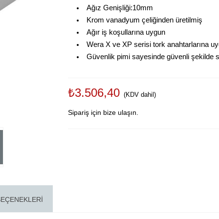
Ağız Genişliği:10mm
Krom vanadyum çeliğinden üretilmiş
Ağır iş koşullarına uygun
Wera X ve XP serisi tork anahtarlarına u
Güvenlik pimi sayesinde güvenli şekilde sa
₺3.506,40
(KDV dahil)
Sipariş için bize ulaşın.
SEÇENEKLERI