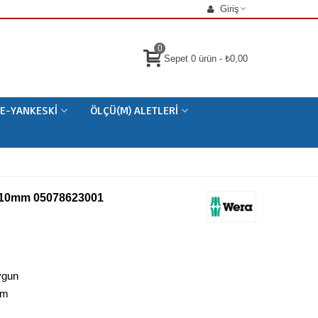
Giriş
0
Sepet
0
ürün
-
₺0,00
E-YANKESKI
ÖLÇÜ(M) ALETLERI
2 10mm 05078623001
uygun
mm