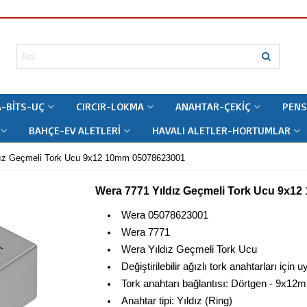
-BITS-UÇ
CIRCIR-LOKMA
ANAHTAR-ÇEKIÇ
PENS
BAHÇE-EV ALETLERI
HAVALI ALETLER-HORTUMLAR
dız Geçmeli Tork Ucu 9x12 10mm 05078623001
Wera 7771 Yıldız Geçmeli Tork Ucu 9x1
Wera 05078623001
Wera 7771
Wera Yıldız Geçmeli Tork Ucu
Değiştirilebilir ağızlı tork anahtarları için 
Tork anahtarı bağlantısı: Dörtgen - 9x12
Anahtar tipi: Yıldız (Ring)