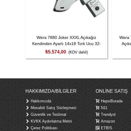
Wera 7880 Joker XXXL Açıkağız
Wera 
Kendinden Ayarlı 14x18 Tork Ucu 32-
Açık
41mm 050201740011
₺5.574,00
(KDV dahil)
HAKKIMIZDA/BILGILER
ONLINE SATIŞ
Hakkımızda
HepsiBurada
Mesafeli Satış Sözleşmesi
N11
Güvenlik ve Teslimat
Trendyol
KVKK Aydınlatma Metni
Amazon
Çerez Politikası
ETBİS