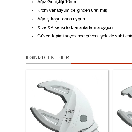
Ağız Genişliği:10mm
Krom vanadyum çeliğinden üretilmiş
Ağır iş koşullarına uygun
X ve XP serisi tork anahtarlarına uygun
Güvenlik pimi sayesinde güvenli şekilde sabitleni
İLGINIZI ÇEKEBILIR