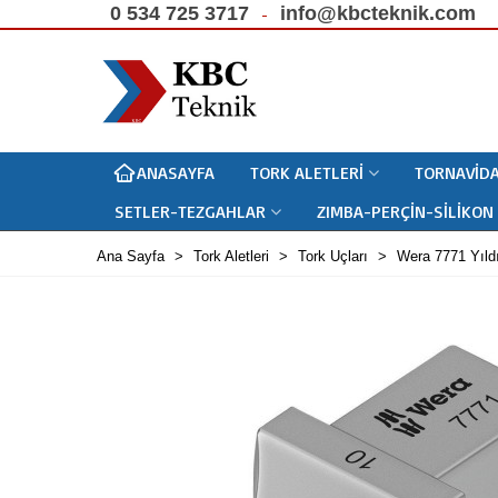
0 534 725 3717
info@kbcteknik.com
ANASAYFA
TORK ALETLERI
TORNAVIDA
SETLER-TEZGAHLAR
ZIMBA-PERÇIN-SILIKON
Ana Sayfa
>
Tork Aletleri
>
Tork Uçları
>
Wera 7771 Yıl