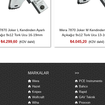
7870 Joker L Kendinden Ayarlı
Wera 7870 Joker M Kendinden 
ağız 9x12 Tork Ucu 16-19mm
Açıkağız 9x12 Tork Ucu 13
05020177001
05020176001
₺4.299,60
₺4.045,20
(KDV dahil)
(KDV dahil)
MARKALAR
>>
Wera
PCE Instruments
Hazet
Bahco
Knipex
Rapid
Wolfcraft
GAV Teknik
Wiha
Proxxon