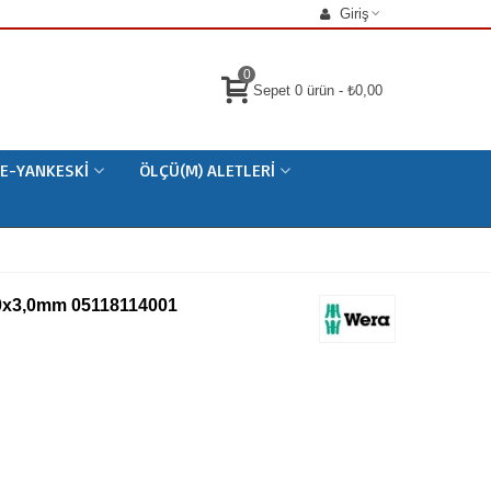
Giriş
0
Sepet
0
ürün
-
₺0,00
E-YANKESKI
ÖLÇÜ(M) ALETLERI
0x3,0mm 05118114001