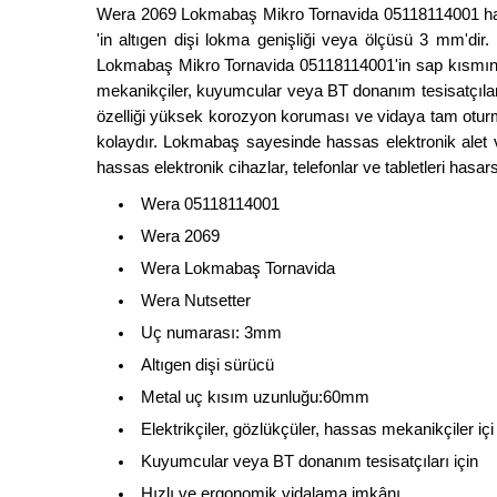
Wera 2069 Lokmabaş Mikro Tornavida 05118114001 hass
'in altıgen dişi lokma genişliği veya ölçüsü 3 mm'd
Lokmabaş Mikro Tornavida 05118114001'in sap kısmındaki
mekanikçiler, kuyumcular veya BT donanım tesisatçıla
özelliği yüksek korozyon koruması ve vidaya tam oturm
kolaydır. Lokmabaş sayesinde hassas elektronik alet 
hassas elektronik cihazlar, telefonlar ve tabletleri ha
Wera 05118114001
Wera 2069
Wera Lokmabaş Tornavida
Wera Nutsetter
Uç numarası: 3mm
Altıgen dişi sürücü
Metal uç kısım uzunluğu:60mm
Elektrikçiler, gözlükçüler, hassas mekanikçiler içi
Kuyumcular veya BT donanım tesisatçıları için
Hızlı ve ergonomik vidalama imkânı