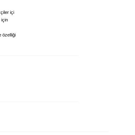
iler içi
 için
özelliği