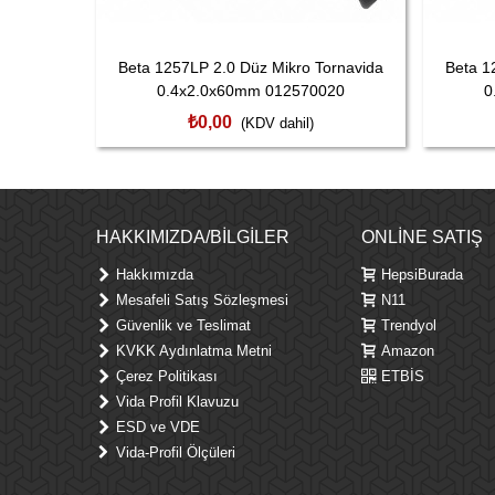
Beta 1257LP 2.0 Düz Mikro Tornavida
Beta 1
0.4x2.0x60mm 012570020
0
₺0,00
(KDV dahil)
HAKKIMIZDA/BILGILER
ONLINE SATIŞ
Hakkımızda
HepsiBurada
Mesafeli Satış Sözleşmesi
N11
Güvenlik ve Teslimat
Trendyol
KVKK Aydınlatma Metni
Amazon
Çerez Politikası
ETBİS
Vida Profil Klavuzu
ESD ve VDE
Vida-Profil Ölçüleri