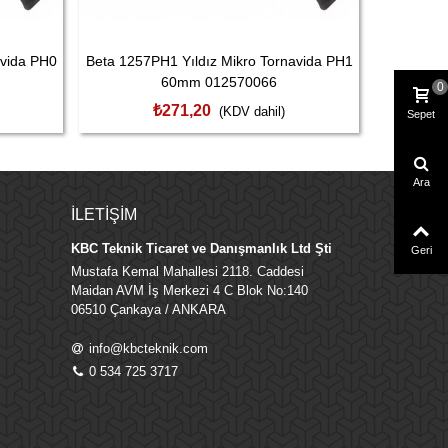
avida PH0
Beta 1257PH1 Yıldız Mikro Tornavida PH1
Beta 
60mm 012570066
Torna
0
₺271,20
(KDV dahil)
Sepet
Ara
İLETIŞIM
KBC Teknik Ticaret ve Danışmanlık Ltd Şti
Geri
Mustafa Kemal Mahallesi 2118. Caddesi
Maidan AVM İş Merkezi 4 C Blok No:140
06510 Çankaya / ANKARA
info@kbcteknik.com
0 534 725 3717