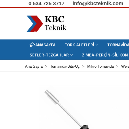
0 534 725 3717
info@kbcteknik.com
ANASAYFA
TORK ALETLERI
TORNAVIDA
SETLER-TEZGAHLAR
ZIMBA-PERÇIN-SILIKON
Ana Sayfa
>
Tornavida-Bits-Uç
>
Mikro Tornavida
>
Wera