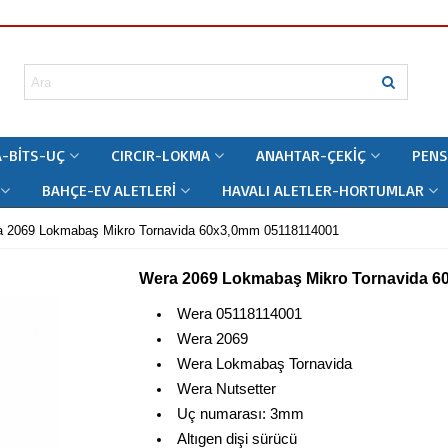
-BITS-UÇ
CIRCIR-LOKMA
ANAHTAR-ÇEKIÇ
PENS
BAHÇE-EV ALETLERI
HAVALI ALETLER-HORTUMLAR
 2069 Lokmabaş Mikro Tornavida 60x3,0mm 05118114001
Wera 2069 Lokmabaş Mikro Tornavida 6
Wera 05118114001
Wera 2069
Wera Lokmabaş Tornavida
Wera Nutsetter
Uç numarası: 3mm
Altıgen dişi sürücü