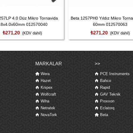
257LP 4.0 Düz Mikro Tornavida
Beta 1257PH0 Yıldız Mikro Torn
.8x4.0x60mm 012570040
60mm 012570063
₺271,20
₺271,20
(KDV dahil)
(KDV dahil)
MARKALAR
>>
Wera
PCE Instruments
Hazet
Bahco
Knipex
Rapid
Wolfcraft
GAV Teknik
Wiha
Proxxon
Netratek
Eclatorq
NovaTork
Beta