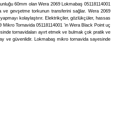
ım uzunluğu 60mm olan Wera 2069 Lokmabaş 05118114001
a ve gevşetme torkunun transferini sağlar. Wera 2069
pmayı kolaylaştırır. Elektrikçiler, gözlükçüler, hassas
9 Mikro Tornavida 05118114001 'in Wera Black Point uç
inde tornavidaları ayırt etmek ve bulmak çok pratik ve
lay ve güvenlidir. Lokmabaş mikro tornavida sayesinde