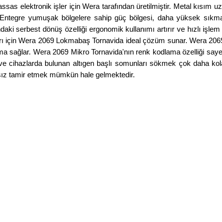
as elektronik işler için Wera tarafından üretilmiştir. Metal kıs
ir. Entegre yumuşak bölgelere sahip güç bölgesi, daha yüksek sıkm
 serbest dönüş özelliği ergonomik kullanımı artırır ve hızlı işlem ya
rı için Wera 2069 Lokmabaş Tornavida ideal çözüm sunar. Wera 206
a sağlar. Wera 2069 Mikro Tornavida'nın renk kodlama özelliği sayes
ve cihazlarda bulunan altıgen başlı somunları sökmek çok daha ko
sarsız tamir etmek mümkün hale gelmektedir.