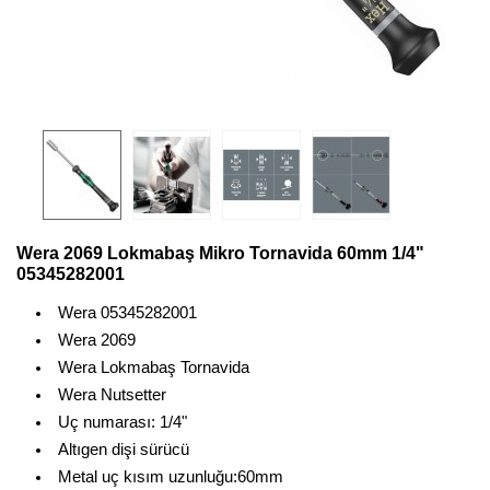
Wera 2069 Lokmabaş Mikro Tornavida 60mm 1/4"
05345282001
Wera 05345282001
Wera 2069
Wera Lokmabaş Tornavida
Wera Nutsetter
Uç numarası: 1/4"
Altıgen dişi sürücü
Metal uç kısım uzunluğu:60mm