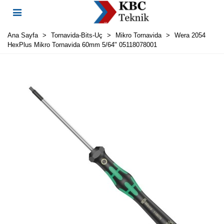
Ana Sayfa
>
Tornavida-Bits-Uç
>
Mikro Tornavida
>
Wera 2054
HexPlus Mikro Tornavida 60mm 5/64" 05118078001