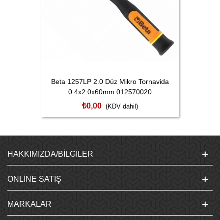
Beta 1257LP 2.0 Düz Mikro Tornavida
0.4x2.0x60mm 012570020
₺0,00
(KDV dahil)
HAKKIMIZDA/BILGILER
ONLINE SATIŞ
MARKALAR