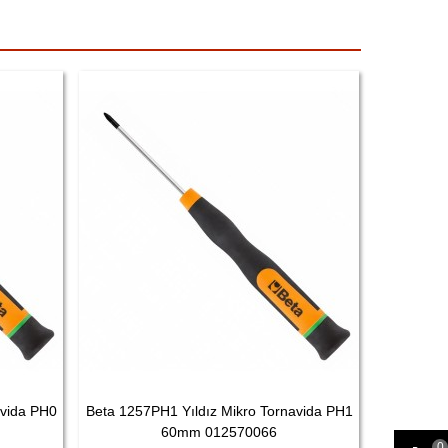
avida PH0
Beta 1257PH1 Yıldız Mikro Tornavida PH1
Beta 
60mm 012570066
Torna
0