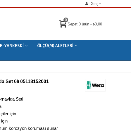
Giriş
0
Sepet
0
ürün
-
₺0,00
E-YANKESKI
ÖLÇÜ(M) ALETLERI
da Set 6lı 05118152001
rnavida Seti
a
iler için
 için
imum korozyon koruması sunar