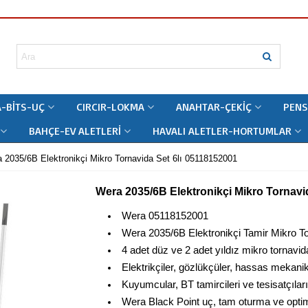
-BITS-UÇ
CIRCIR-LOKMA
ANAHTAR-ÇEKIÇ
PENS
BAHÇE-EV ALETLERI
HAVALI ALETLER-HORTUMLAR
 2035/6B Elektronikçi Mikro Tornavida Set 6lı 05118152001
Wera 2035/6B Elektronikçi Mikro Tornavi
Wera 05118152001
Wera 2035/6B Elektronikçi Tamir Mikro To
4 adet düz ve 2 adet yıldız mikro tornavid
Elektrikçiler, gözlükçüler, hassas mekanikç
Kuyumcular, BT tamircileri ve tesisatçıları
Wera Black Point uç, tam oturma ve opt