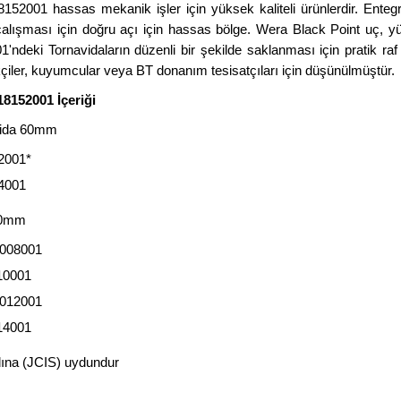
152001 hassas mekanik işler için yüksek kaliteli ürünlerdir. Ent
 çalışması için doğru açı için hassas bölge. Wera Black Point uç,
ndeki Tornavidaların düzenli bir şekilde saklanması için pratik raf
çiler, kuyumcular veya BT donanım tesisatçıları için düşünülmüştür.
18152001 İçeriği
vida 60mm
2001*
24001
80mm
8008001
10001
8012001
14001
ına (JCIS) uydundur