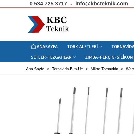
0 534 725 3717
info@kbcteknik.com
ANASAYFA
TORK ALETLERI
TORNAVIDA
SETLER-TEZGAHLAR
ZIMBA-PERÇIN-SILIKON
Ana Sayfa
>
Tornavida-Bits-Uç
>
Mikro Tornavida
>
Wera