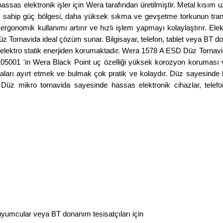
as elektronik işler için Wera tarafından üretilmiştir. Metal kıs
 sahip güç bölgesi, daha yüksek sıkma ve gevşetme torkunun tran
rgonomik kullanımı artırır ve hızlı işlem yapmayı kolaylaştırır. Elek
 Tornavida ideal çözüm sunar. Bilgisayar, telefon, tablet veya BT do
ı elektro statik enerjiden korumaktadır. Wera 1578 A ESD Düz Torna
105001 'in Wera Black Point uç özelliği yüksek korozyon korumas
daları ayırt etmek ve bulmak çok pratik ve kolaydır. Düz sayesinde h
 Düz mikro tornavida sayesinde hassas elektronik cihazlar, telef
kuyumcular veya BT donanım tesisatçıları için