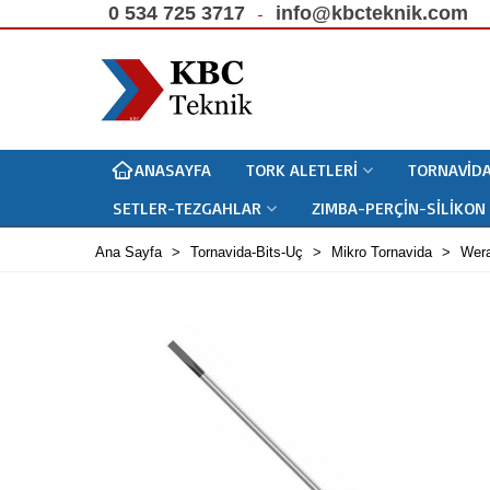
0 534 725 3717
info@kbcteknik.com
ANASAYFA
TORK ALETLERI
TORNAVIDA
SETLER-TEZGAHLAR
ZIMBA-PERÇIN-SILIKON
Ana Sayfa
>
Tornavida-Bits-Uç
>
Mikro Tornavida
>
Wera