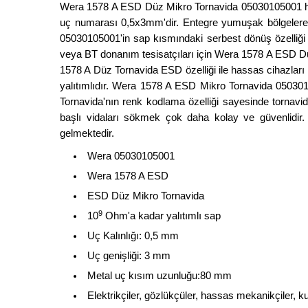
Wera 1578 A ESD Düz Mikro Tornavida 05030105001 hass
uç numarası 0,5x3mm'dir. Entegre yumuşak bölgelere
05030105001'in sap kısmındaki serbest dönüş özelliği e
veya BT donanım tesisatçıları için Wera 1578 A ESD Düz
1578 A Düz Tornavida ESD özelliği ile hassas cihazlar
yalıtımlıdır. Wera 1578 A ESD Mikro Tornavida 05030
Tornavida'nın renk kodlama özelliği sayesinde tornavi
başlı vidaları sökmek çok daha kolay ve güvenlidir.
gelmektedir.
Wera 05030105001
Wera 1578 A ESD
ESD Düz Mikro Tornavida
9
10
Ohm'a kadar yalıtımlı sap
Uç Kalınlığı: 0,5 mm
Uç genişliği: 3 mm
Metal uç kısım uzunluğu:80 mm
Elektrikçiler, gözlükçüler, hassas mekanikçiler, 