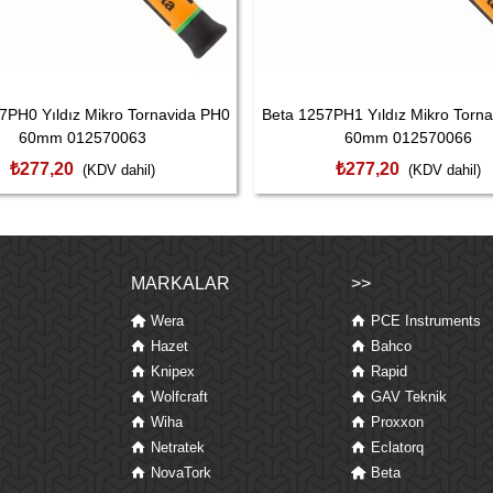
7PH0 Yıldız Mikro Tornavida PH0
Beta 1257PH1 Yıldız Mikro Torn
60mm 012570063
60mm 012570066
₺277,20
₺277,20
(KDV dahil)
(KDV dahil)
MARKALAR
>>
Wera
PCE Instruments
Hazet
Bahco
Knipex
Rapid
Wolfcraft
GAV Teknik
Wiha
Proxxon
Netratek
Eclatorq
NovaTork
Beta