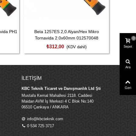
avida PH1
Beta 1257ES 2,0 Alyan/Hex Mikro
Beta 12
Tornavida 2.0x60mm 012570048
0.
0
₺312,00
(KDV dahil)
Sepet
Ara
İLETIŞIM
Geri
KBC Teknik Ticaret ve Danışmanlık Ltd Şti
Mustafa Kemal Mahallesi 2118. Caddesi
Maidan AVM İş Merkezi 4 C Blok No:140
06510 Çankaya / ANKARA
info@kbcteknik.com
0 534 725 3717