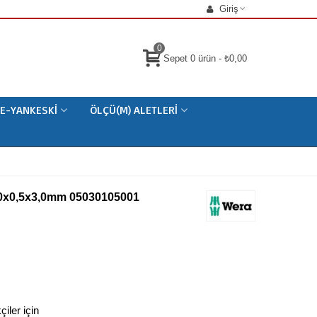
Giriş
0
Sepet
0
ürün
-
₺0,00
E-YANKESKI
ÖLÇÜ(M) ALETLERI
80x0,5x3,0mm 05030105001
iler için