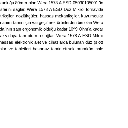
ım uzunluğu 80mm olan Wera 1578 A ESD 05030105001 'in
sferini sağlar. Wera 1578 A ESD Düz Mikro Tornavida
trikçiler, gözlükçüler, hassas mekanikçiler, kuyumcular
nanım tamiri için vazgeçilmez ürünlerden biri olan Wera
vida 'nın sapı ergonomik olduğu kadar 10^9 Ohm'a kadar
ı ve vidaya tam oturma sağlar. Wera 1578 A ESD Mikro
assas elektronik alet ve cihazlarda bulunan düz (slot)
onlar ve tabletleri hasarsız tamir etmek mümkün hale