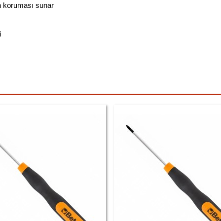
n koruması sunar
i