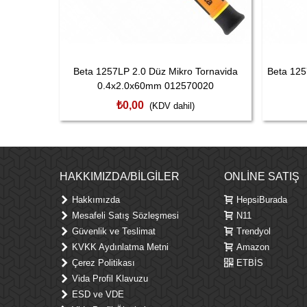
Beta 1257LP 2.0 Düz Mikro Tornavida
Beta 125
0.4x2.0x60mm 012570020
₺0,00
(KDV dahil)
HAKKIMIZDA/BILGILER
ONLINE SATIŞ
Hakkımızda
HepsiBurada
Mesafeli Satış Sözleşmesi
N11
Güvenlik ve Teslimat
Trendyol
KVKK Aydınlatma Metni
Amazon
Çerez Politikası
ETBİS
Vida Profil Klavuzu
ESD ve VDE