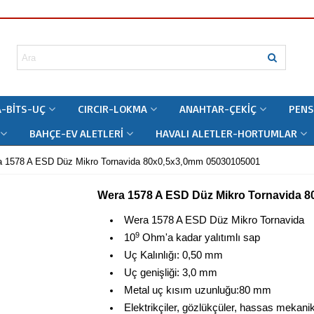
-BITS-UÇ
CIRCIR-LOKMA
ANAHTAR-ÇEKIÇ
PENS
BAHÇE-EV ALETLERI
HAVALI ALETLER-HORTUMLAR
 1578 A ESD Düz Mikro Tornavida 80x0,5x3,0mm 05030105001
Wera 1578 A ESD Düz Mikro Tornavida 
Wera 1578 A ESD Düz Mikro Tornavida
9
10
Ohm'a kadar yalıtımlı sap
Uç Kalınlığı: 0,50 mm
Uç genişliği: 3,0 mm
Metal uç kısım uzunluğu:80 mm
Elektrikçiler, gözlükçüler, hassas mekanikç