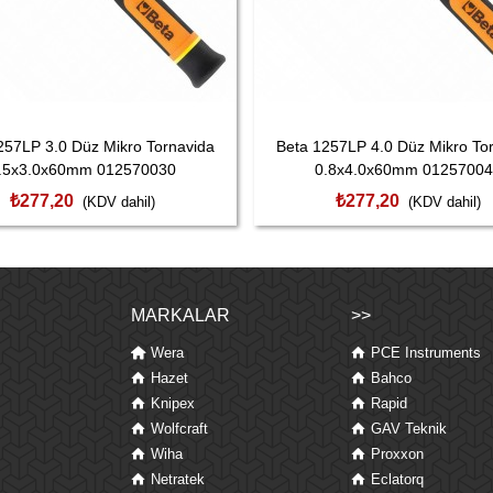
257LP 3.0 Düz Mikro Tornavida
Beta 1257LP 4.0 Düz Mikro To
.5x3.0x60mm 012570030
0.8x4.0x60mm 0125700
₺277,20
₺277,20
(KDV dahil)
(KDV dahil)
MARKALAR
>>
Wera
PCE Instruments
Hazet
Bahco
Knipex
Rapid
Wolfcraft
GAV Teknik
Wiha
Proxxon
Netratek
Eclatorq