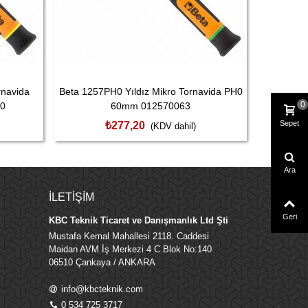
rnavida
Beta 1257PH0 Yıldız Mikro Tornavida PH0
Beta 1257
0
40
60mm 012570063
Sepet
₺277,20
(KDV dahil)
Ara
İLETIŞIM
Geri
KBC Teknik Ticaret ve Danışmanlık Ltd Şti
Mustafa Kemal Mahallesi 2118. Caddesi
Maidan AVM İş Merkezi 4 C Blok No:140
06510 Çankaya / ANKARA
info@kbcteknik.com
0 534 725 3717