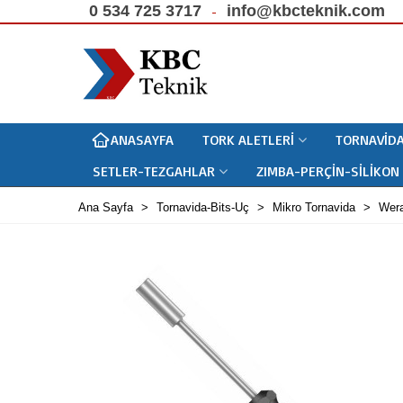
0 534 725 3717
info@kbcteknik.com
ANASAYFA
TORK ALETLERI
TORNAVIDA
SETLER-TEZGAHLAR
ZIMBA-PERÇIN-SILIKON
Ana Sayfa
>
Tornavida-Bits-Uç
>
Mikro Tornavida
>
Wer