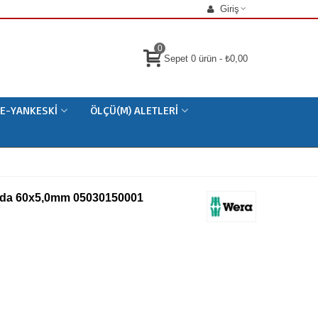
Giriş
0
Sepet
0
ürün
-
₺0,00
E-YANKESKI
ÖLÇÜ(M) ALETLERI
ida 60x5,0mm 05030150001