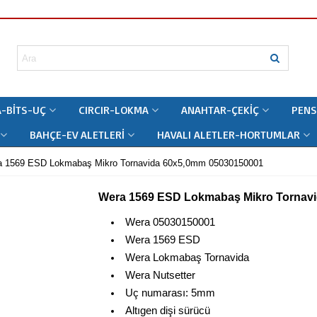
-BITS-UÇ
CIRCIR-LOKMA
ANAHTAR-ÇEKIÇ
PENS
BAHÇE-EV ALETLERI
HAVALI ALETLER-HORTUMLAR
a 1569 ESD Lokmabaş Mikro Tornavida 60x5,0mm 05030150001
Wera 1569 ESD Lokmabaş Mikro Tornav
Wera 05030150001
Wera 1569 ESD
Wera Lokmabaş Tornavida
Wera Nutsetter
Uç numarası: 5mm
Altıgen dişi sürücü