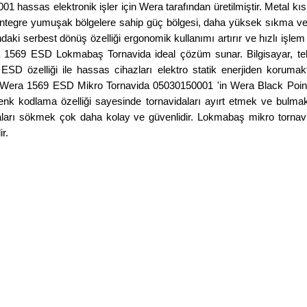
hassas elektronik işler için Wera tarafından üretilmiştir. Meta
 Entegre yumuşak bölgelere sahip güç bölgesi, daha yüksek sıkma v
 serbest dönüş özelliği ergonomik kullanımı artırır ve hızlı işlem ya
a 1569 ESD Lokmabaş Tornavida ideal çözüm sunar. Bilgisayar, tel
ESD özelliği ile hassas cihazları elektro statik enerjiden korum
. Wera 1569 ESD Mikro Tornavida 05030150001 'in Wera Black Poin
nk kodlama özelliği sayesinde tornavidaları ayırt etmek ve bulm
idaları sökmek çok daha kolay ve güvenlidir. Lokmabaş mikro tornavi
r.