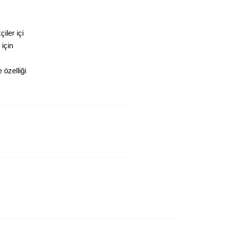
iler içi
 için
özelliği