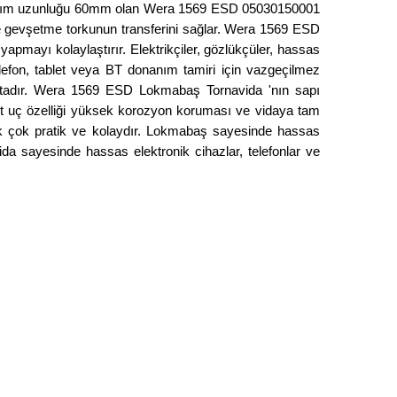
l kısım uzunluğu 60mm olan Wera 1569 ESD 05030150001
e gevşetme torkunun transferini sağlar. Wera 1569 ESD
pmayı kolaylaştırır. Elektrikçiler, gözlükçüler, hassas
efon, tablet veya BT donanım tamiri için vazgeçilmez
aktadır. Wera 1569 ESD Lokmabaş Tornavida 'nın sapı
t uç özelliği yüksek korozyon koruması ve vidaya tam
ak çok pratik ve kolaydır. Lokmabaş sayesinde hassas
da sayesinde hassas elektronik cihazlar, telefonlar ve