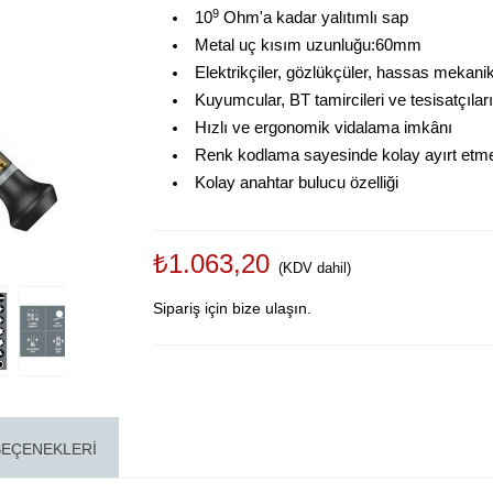
9
10
Ohm'a kadar yalıtımlı sap
Metal uç kısım uzunluğu:60mm
Elektrikçiler, gözlükçüler, hassas mekanikç
Kuyumcular, BT tamircileri ve tesisatçıları
Hızlı ve ergonomik vidalama imkânı
Renk kodlama sayesinde kolay ayırt etme 
Kolay anahtar bulucu özelliği
₺1.063,20
(KDV dahil)
Sipariş için bize ulaşın.
SEÇENEKLERI