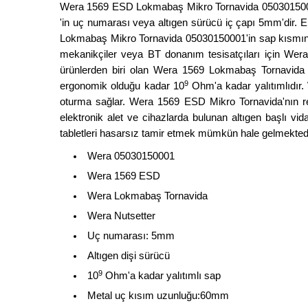
Wera 1569 ESD Lokmabaş Mikro Tornavida 05030150001 
'in uç numarası veya altıgen sürücü iç çapı 5mm'dir.
Lokmabaş Mikro Tornavida 05030150001'in sap kısmındaki
mekanikçiler veya BT donanım tesisatçıları için Wer
ürünlerden biri olan Wera 1569 Lokmabaş Tornavida 
9
ergonomik olduğu kadar 10
Ohm'a kadar yalıtımlıdır
oturma sağlar. Wera 1569 ESD Mikro Tornavida'nın re
elektronik alet ve cihazlarda bulunan altıgen başlı v
tabletleri hasarsız tamir etmek mümkün hale gelmektedi
Wera 05030150001
Wera 1569 ESD
Wera Lokmabaş Tornavida
Wera Nutsetter
Uç numarası: 5mm
Altıgen dişi sürücü
9
10
Ohm'a kadar yalıtımlı sap
Metal uç kısım uzunluğu:60mm