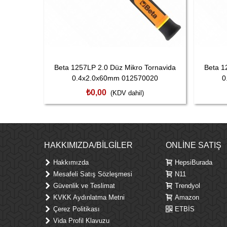
Beta 1257LP 2.0 Düz Mikro Tornavida
Beta 1
0.4x2.0x60mm 012570020
0
₺0,00
(KDV dahil)
HAKKIMIZDA/BILGILER
ONLINE SATIŞ
Hakkımızda
HepsiBurada
Mesafeli Satış Sözleşmesi
N11
Güvenlik ve Teslimat
Trendyol
KVKK Aydınlatma Metni
Amazon
Çerez Politikası
ETBİS
Vida Profil Klavuzu