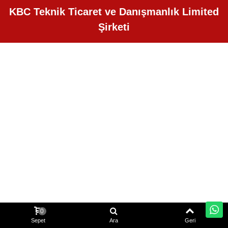
KBC Teknik Ticaret ve Danışmanlık Limited
Şirketi
0
Sepet
Ara
Geri