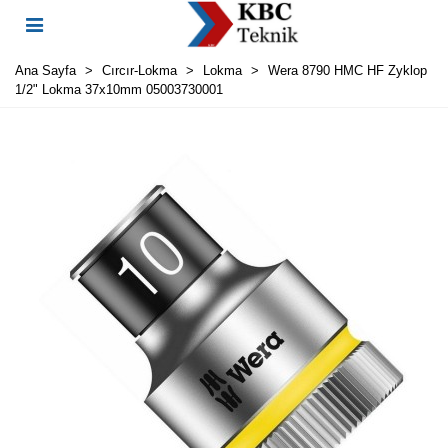
Ana Sayfa
>
Cırcır-Lokma
>
Lokma
>
Wera 8790 HMC HF Zyklop
1/2" Lokma 37x10mm 05003730001