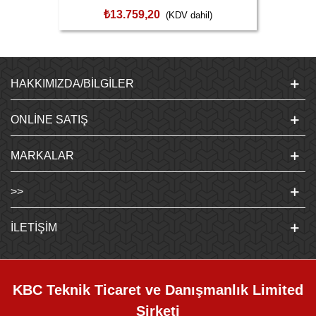
05020380001
₺13.759,20
(KDV dahil)
HAKKIMIZDA/BILGILER
ONLINE SATIŞ
MARKALAR
>>
İLETIŞIM
KBC Teknik Ticaret ve Danışmanlık Limited
Şirketi