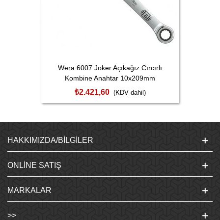
Wera 6007 Joker Açıkağız Cırcırlı
Kombine Anahtar 10x209mm
05020351001
₺2.421,60
(KDV dahil)
HAKKIMIZDA/BILGILER
ONLINE SATIŞ
MARKALAR
>>