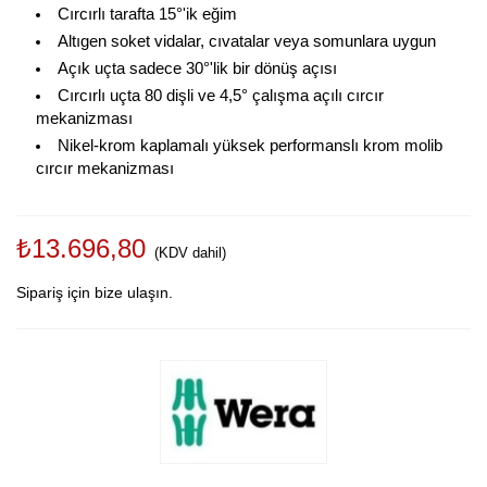
Cırcırlı tarafta 15°'ik eğim
Altıgen soket vidalar, cıvatalar veya somunlara uygun
Açık uçta sadece 30°'lik bir dönüş açısı
Cırcırlı uçta 80 dişli ve 4,5° çalışma açılı cırcır
mekanizması
Nikel-krom kaplamalı yüksek performanslı krom molib
cırcır mekanizması
₺13.696,80
(KDV dahil)
Sipariş için bize ulaşın.