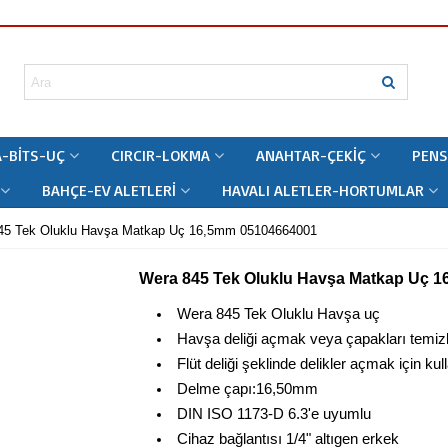
-BITS-UÇ
CIRCIR-LOKMA
ANAHTAR-ÇEKIÇ
PENS
BAHÇE-EV ALETLERI
HAVALI ALETLER-HORTUMLAR
45 Tek Oluklu Havşa Matkap Uç 16,5mm 05104664001
Wera 845 Tek Oluklu Havşa Matkap Uç 
Wera 845 Tek Oluklu Havşa uç
Havşa deliği açmak veya çapakları temizliği
Flüt deliği şeklinde delikler açmak için kull
Delme çapı:16,50mm
DIN ISO 1173-D 6.3'e uyumlu
Cihaz bağlantısı 1/4" altıgen erkek