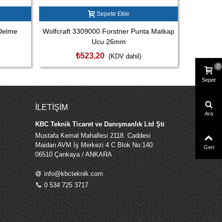
Sepete Ekle
Delme
Wolfcraft 3309000 Forstner Punta Matkap
Wolfcraft
Ucu 26mm
₺523,20
(KDV dahil)
0
Sepet
İLETIŞIM
Ara
KBC Teknik Ticaret ve Danışmanlık Ltd Şti
Mustafa Kemal Mahallesi 2118. Caddesi
Maidan AVM İş Merkezi 4 C Blok No:140
Geri
06510 Çankaya / ANKARA
info@kbcteknik.com
0 534 725 3717