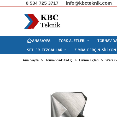
0 534 725 3717
info@kbcteknik.com
ANASAYFA
TORK ALETLERI
TORNAVIDA
SETLER-TEZGAHLAR
ZIMBA-PERÇIN-SILIKON
Ana Sayfa
>
Tornavida-Bits-Uç
>
Delme Uçları
>
Wera 8