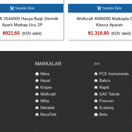
Sepete Ekle
Sepete Ekle
ft 2544000 Havşa Başlı Derinlik
Wolfcraft 4686000 Matkapla 
Ayarlı Matkap Ucu 2P
Klavuz Aparatı
₺921,60
₺1.318,80
(KDV dahil)
(KDV dahil)
MARKALAR
>>
Wera
PCE Instruments
Hazet
Bahco
Knipex
Rapid
Wolfcraft
GAV Teknik
Wiha
Proxxon
Netratek
Eclatorq
NovaTork
Beta