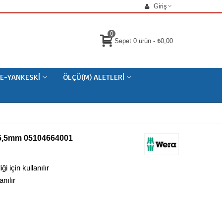
Giriş
0
Sepet
0
ürün
-
₺0,00
E-YANKESKI
ÖLÇÜ(M) ALETLERI
16,5mm 05104664001
 için kullanılır
anılır