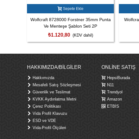
Sepete Ekle
Wolfcraft 8728000 Forstner 35mm Punta
Wolfcra
Ve Menteşe Şablon Seti 2P
₺1.120,80
(KDV dahil)
HAKKIMIZDA/BILGILER
ONLINE SATIŞ
Hakkımızda
HepsiBurada
Mesafeli Satış Sözleşmesi
N11
Güvenlik ve Teslimat
Trendyol
KVKK Aydınlatma Metni
Amazon
Çerez Politikası
ETBİS
Vida Profil Klavuzu
ESD ve VDE
Vida-Profil Ölçüleri