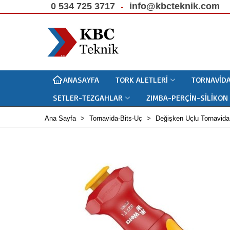
0 534 725 3717
info@kbcteknik.com
ANASAYFA
TORK ALETLERI
TORNAVIDA
SETLER-TEZGAHLAR
ZIMBA-PERÇIN-SILIKON
Ana Sayfa
>
Tornavida-Bits-Uç
>
Değişken Uçlu Tornavida