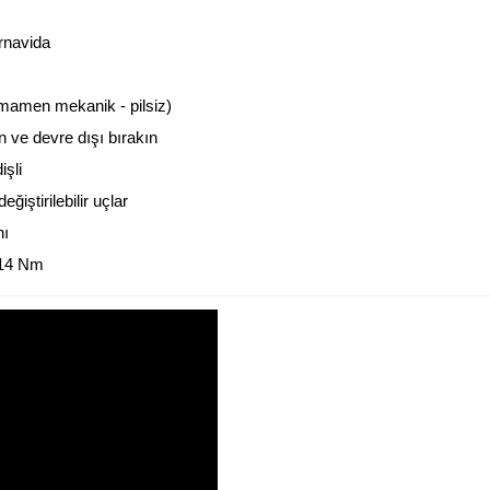
rnavida
amamen mekanik - pilsiz)
n ve devre dışı bırakın
şli
iştirilebilir uçlar
nı
 14 Nm