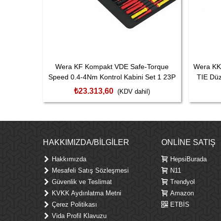
Wera KF Kompakt VDE Safe-Torque
Wera KK
Speed 0.4-4Nm Kontrol Kabini Set 1 23P
TIE Dü
05006633001
₺23.313,60
(KDV dahil)
HAKKIMIZDA/BILGILER
ONLINE SATIŞ
Hakkımızda
HepsiBurada
Mesafeli Satış Sözleşmesi
N11
Güvenlik ve Teslimat
Trendyol
KVKK Aydınlatma Metni
Amazon
Çerez Politikası
ETBİS
Vida Profil Klavuzu