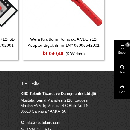
 712i SB
Wera Kraftform Kompakt A VDE 712i
Wera 9
0
3702001
Adaptör Bıçak 9mm-1/4" 05006642001
Tor
Sepet
₺1.040,40
(KDV dahil)
Ara
İLETIŞIM
Geri
KBC Teknik Ticaret ve Danışmanlık Ltd Şti
Mustafa Kemal Mahallesi 2118. Caddesi
Maidan AVM İş Merkezi 4 C Blok No:140
06510 Çankaya / ANKARA
info@kbcteknik.com
0 534 725 3717