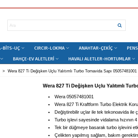
-BITS-UÇ
CIRCIR-LOKMA
ANAHTAR-ÇEKIÇ
PENS
BAHÇE-EV ALETLERI
HAVALI ALETLER-HORTUMLAR
>
Wera 827 Ti Değişken Uçlu Yalıtımlı Turbo Tornavida Sapı 05057481001
Wera 827 Ti Değişken Uçlu Yalıtımlı Tur
Wera 05057481001
Wera 827 Ti Kraftform Turbo Elektrik Kor
Değiştirebilir uçlar ile tek tekonoavida ile 
Turbo işlevi sayesinde vidalama hızının 4
Tek bir düğmeye basarak turbo işlevini etki
Çelikten yapılmış sağlam, bakım gerektir