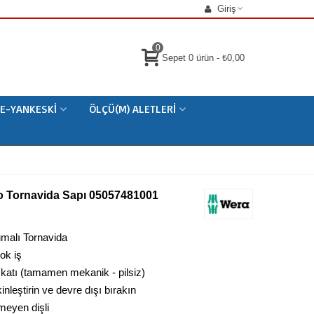
Giriş
0
Sepet
0
ürün
-
₺0,00
E-YANKESKI
ÖLÇÜ(M) ALETLERI
bo Tornavida Sapı 05057481001
umalı Tornavida
çok iş
 katı (tamamen mekanik - pilsiz)
nleştirin ve devre dışı bırakın
meyen dişli