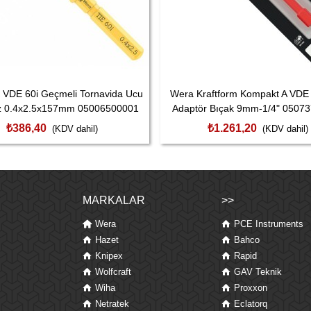
 VDE 60i Geçmeli Tornavida Ucu
Wera Kraftform Kompakt A VDE
z 0.4x2.5x157mm 05006500001
Adaptör Bıçak 9mm-1/4" 0507
₺386,40
₺1.261,20
(KDV dahil)
(KDV dahil)
MARKALAR
>>
Wera
PCE Instruments
Hazet
Bahco
Knipex
Rapid
Wolfcraft
GAV Teknik
Wiha
Proxxon
Netratek
Eclatorq