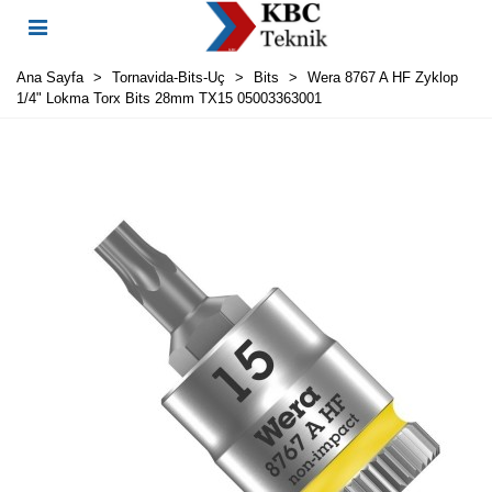
Ana Sayfa
>
Tornavida-Bits-Uç
>
Bits
>
Wera 8767 A HF Zyklop
1/4" Lokma Torx Bits 28mm TX15 05003363001