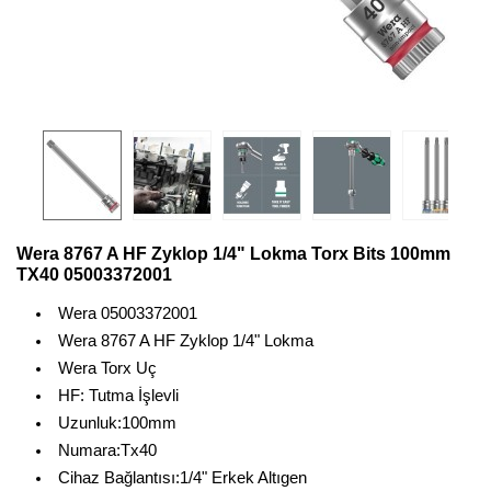
Wera 8767 A HF Zyklop 1/4" Lokma Torx Bits 100mm
TX40 05003372001
Wera 05003372001
Wera 8767 A HF Zyklop 1/4" Lokma
Wera Torx Uç
HF: Tutma İşlevli
Uzunluk:100mm
Numara:Tx40
Cihaz Bağlantısı:1/4" Erkek Altıgen