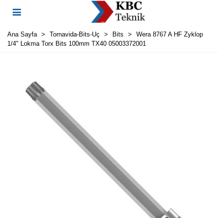
Ana Sayfa
>
Tornavida-Bits-Uç
>
Bits
>
Wera 8767 A HF Zyklop
1/4" Lokma Torx Bits 100mm TX40 05003372001