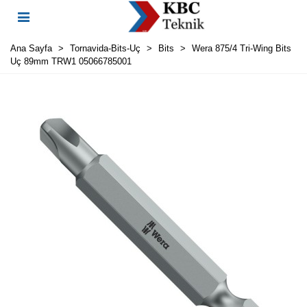
Ana Sayfa
>
Tornavida-Bits-Uç
>
Bits
>
Wera 875/4 Tri-Wing Bits
Uç 89mm TRW1 05066785001