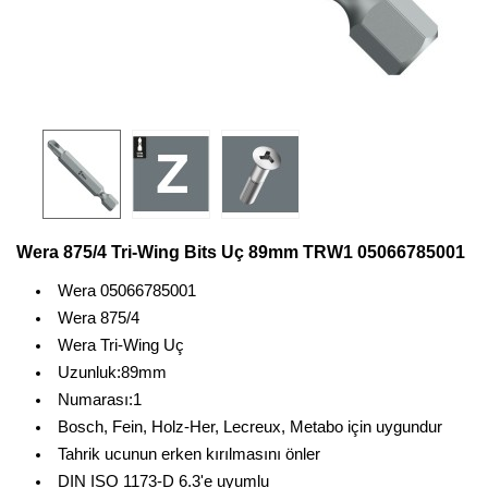
Wera 875/4 Tri-Wing Bits Uç 89mm TRW1 05066785001
Wera 05066785001
Wera 875/4
Wera Tri-Wing Uç
Uzunluk:89mm
Numarası:1
Bosch, Fein, Holz-Her, Lecreux, Metabo için uygundur
Tahrik ucunun erken kırılmasını önler
DIN ISO 1173-D 6.3'e uyumlu