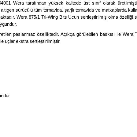
1 Wera tarafından yüksek kalitede üst sınıf olarak üretilmiş
altıgen sürücülü tüm tornavida, şarjlı tornavida ve matkaplarda kull
maktadır. Wera 875/1 Tri-Wing Bits Ucun sertleştirilmiş olma özelli
 uygundur.
len paslanmaz özelliktedir. Açıkça görülebilen baskısı ile Wera "Ta
çlar ekstra sertleştirilmiştir.
undur