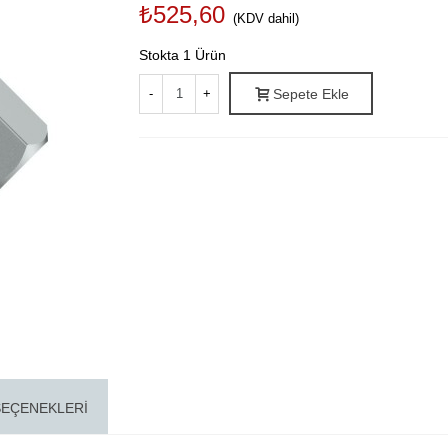
₺525,60
(KDV dahil)
Stokta
1 Ürün
-
+
Sepete Ekle
SEÇENEKLERI