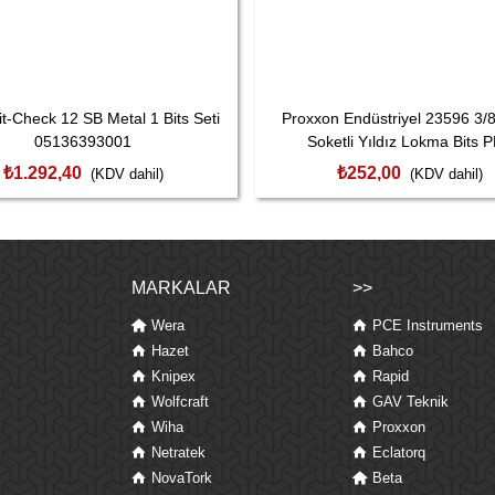
t-Check 12 SB Metal 1 Bits Seti
Proxxon Endüstriyel 23596 3/8
05136393001
Soketli Yıldız Lokma Bits 
₺1.292,40
₺252,00
(KDV dahil)
(KDV dahil)
MARKALAR
>>
Wera
PCE Instruments
Hazet
Bahco
Knipex
Rapid
Wolfcraft
GAV Teknik
Wiha
Proxxon
Netratek
Eclatorq
NovaTork
Beta