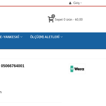
Giriş
0
Sepet
0
ürün
-
₺0,00
E-YANKESKI
ÖLÇÜ(M) ALETLERI
3 05066764001
n