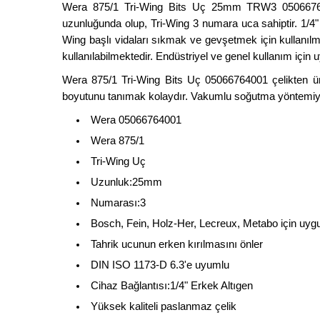
Wera 875/1 Tri-Wing Bits Uç 25mm TRW3 0506676400
uzunluğunda olup, Tri-Wing 3 numara uca sahiptir. 1/4" 
Wing başlı vidaları sıkmak ve gevşetmek için kullanıl
kullanılabilmektedir. Endüstriyel ve genel kullanım için
Wera 875/1 Tri-Wing Bits Uç 05066764001 çelikten üreti
boyutunu tanımak kolaydır. Vakumlu soğutma yöntemiyle u
Wera 05066764001
Wera 875/1
Tri-Wing Uç
Uzunluk:25mm
Numarası:3
Bosch, Fein, Holz-Her, Lecreux, Metabo için uyg
Tahrik ucunun erken kırılmasını önler
DIN ISO 1173-D 6.3'e uyumlu
Cihaz Bağlantısı:1/4" Erkek Altıgen
Yüksek kaliteli paslanmaz çelik