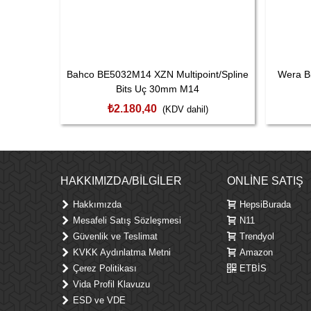
Bahco BE5032M14 XZN Multipoint/Spline
Wera Bi
Bits Uç 30mm M14
₺2.180,40
(KDV dahil)
HAKKIMIZDA/BILGILER
ONLINE SATIŞ
Hakkımızda
HepsiBurada
Mesafeli Satış Sözleşmesi
N11
Güvenlik ve Teslimat
Trendyol
KVKK Aydınlatma Metni
Amazon
Çerez Politikası
ETBİS
Vida Profil Klavuzu
ESD ve VDE