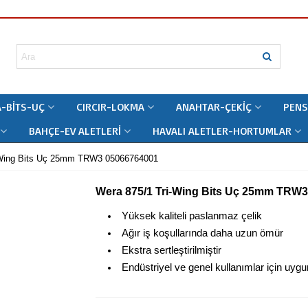
-BITS-UÇ
CIRCIR-LOKMA
ANAHTAR-ÇEKIÇ
PENS
BAHÇE-EV ALETLERI
HAVALI ALETLER-HORTUMLAR
-Wing Bits Uç 25mm TRW3 05066764001
Wera 875/1 Tri-Wing Bits Uç 25mm TRW
Yüksek kaliteli paslanmaz çelik
Ağır iş koşullarında daha uzun ömür
Ekstra sertleştirilmiştir
Endüstriyel ve genel kullanımlar için uygu