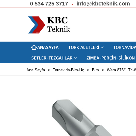
0 534 725 3717
info@kbcteknik.com
ANASAYFA
TORK ALETLERI
TORNAVIDA
SETLER-TEZGAHLAR
ZIMBA-PERÇIN-SILIKON
Ana Sayfa
>
Tornavida-Bits-Uç
>
Bits
>
Wera 875/1 Tri