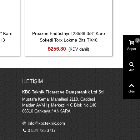
" Kare
Proxxon Endüstriyel 23588 3/8" Kare
Proxxon
PH3
Soketli Torx Lokma Bits TX40
Sok
0
₺256,80
Sepet
(KDV dahil)
Ara
İLETIŞIM
Geri
KBC Teknik Ticaret ve Danışmanlık Ltd Şti
Mustafa Kemal Mahallesi 2118. Caddesi
Maidan AVM İş Merkezi 4 C Blok No:140
06510 Çankaya / ANKARA
info@kbcteknik.com
0 534 725 3717