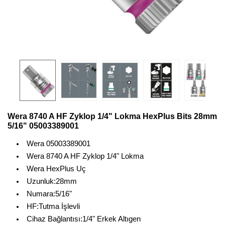
Wera 8740 A HF Zyklop 1/4" Lokma HexPlus Bits 28mm
5/16" 05003389001
Wera 05003389001
Wera 8740 A HF Zyklop 1/4" Lokma
Wera HexPlus Uç
Uzunluk:28mm
Numara:5/16"
HF:Tutma İşlevli
Cihaz Bağlantısı:1/4" Erkek Altıgen