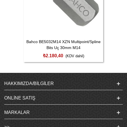
Bahco BE5032M14 XZN Multipoint/Spline
Bits Uç 30mm M14
₺2.180,40
(KDV dahil)
HAKKIMIZDA/BILGILER
ONLINE SATIŞ
MARKALAR
>>