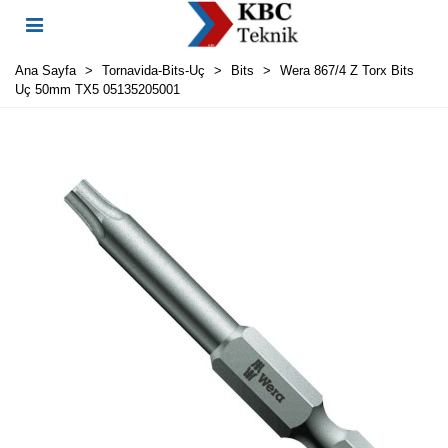
Ana Sayfa
>
Tornavida-Bits-Uç
>
Bits
>
Wera 867/4 Z Torx Bits
Uç 50mm TX5 05135205001