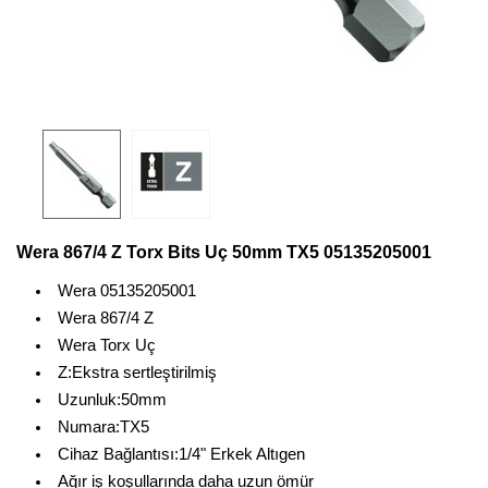
Wera 867/4 Z Torx Bits Uç 50mm TX5 05135205001
Wera 05135205001
Wera 867/4 Z
Wera Torx Uç
Z:Ekstra sertleştirilmiş
Uzunluk:50mm
Numara:TX5
Cihaz Bağlantısı:1/4" Erkek Altıgen
Ağır iş koşullarında daha uzun ömür