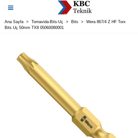
Ana Sayfa
>
Tornavida-Bits-Uç
>
Bits
>
Wera 867/4 Z HF Torx
Bits Uç 50mm TX8 05060080001