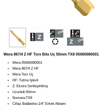
Wera 867/4 Z HF Torx Bits Uç 50mm TX8 05060080001
Wera 05060080001
Wera 867/4 Z HF
Wera Torx Uç
HF: Tutma İşlevli
Z: Ekstra Sertleştirilmiş
Uzunluk:50mm
Numara:TX8
Cihaz Bağlantısı:1/4" Erkek Altıgen