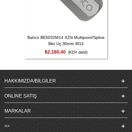
Bahco BE5032M14 XZN Multipoint/Spline
Bits Uç 30mm M14
₺2.180,40
(KDV dahil)
HAKKIMIZDA/BILGILER
ONLINE SATIŞ
MARKALAR
>>