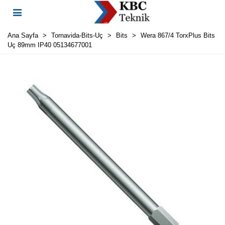
Ana Sayfa
>
Tornavida-Bits-Uç
>
Bits
>
Wera 867/4 TorxPlus Bits
Uç 89mm IP40 05134677001