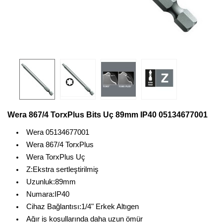
Wera 867/4 TorxPlus Bits Uç 89mm IP40 05134677001
Wera 05134677001
Wera 867/4 TorxPlus
Wera TorxPlus Uç
Z:Ekstra sertleştirilmiş
Uzunluk:89mm
Numara:IP40
Cihaz Bağlantısı:1/4" Erkek Altıgen
Ağır iş koşullarında daha uzun ömür