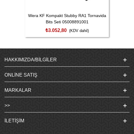
Wera KF Kompakt Stubby RA1 Tornavida
Bits Seti 05008891001
₺3.052,80
(KDV dahil)
HAKKIMIZDA/BILGILER
ONLINE SATIŞ
MARKALAR
>>
İLETIŞIM