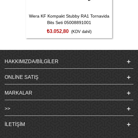
Wera KF Kompakt Stubby RA1 Tornavida
Bits Seti 05008891001
₺3.052,80
(KDV dahil)
HAKKIMIZDA/BILGILER
ONLINE SATIŞ
MARKALAR
>>
İLETIŞIM