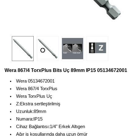
Wera 867/4 TorxPlus Bits Uç 89mm IP15 05134672001
Wera 05134672001
Wera 867/4 TorxPlus
Wera TorxPlus Uç
Z:Ekstra sertleştirilmiş
Uzunluk:89mm
Numara:IP15
Cihaz Bağlantısı:1/4" Erkek Altıgen
Ağır iş koşullarında daha uzun ömür