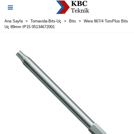
Ana Sayfa
>
Tornavida-Bits-Uç
>
Bits
>
Wera 867/4 TorxPlus Bits
Uç 89mm IP15 05134672001