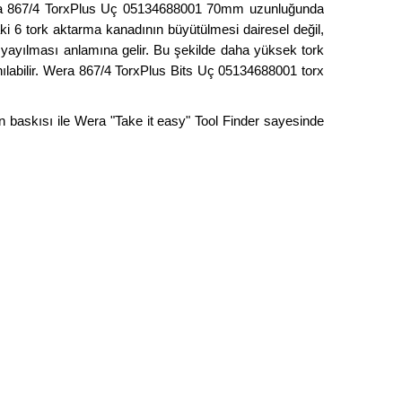
Wera 867/4 TorxPlus Uç 05134688001 70mm uzunluğunda
ki 6 tork aktarma kanadının büyütülmesi dairesel değil,
na yayılması anlamına gelir. Bu şekilde daha yüksek tork
lanılabilir. Wera 867/4 TorxPlus Bits Uç 05134688001 torx
n baskısı ile Wera "Take it easy" Tool Finder sayesinde