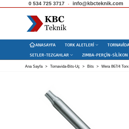
0 534 725 3717
info@kbcteknik.com
ANASAYFA
TORK ALETLERI
TORNAVIDA
SETLER-TEZGAHLAR
ZIMBA-PERÇIN-SILIKON
Ana Sayfa
>
Tornavida-Bits-Uç
>
Bits
>
Wera 867/4 Tor