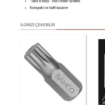
"Take it easy" Tool Finder özellikli
Kompakt ve hafif tasarım
İLGINIZI ÇEKEBILIR