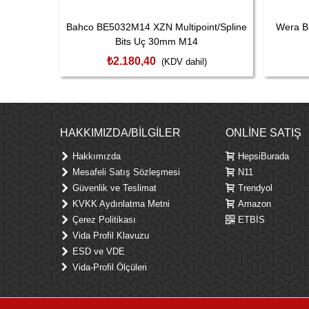
Bahco BE5032M14 XZN Multipoint/Spline
Wera Bi
Bits Uç 30mm M14
₺2.180,40
(KDV dahil)
HAKKIMIZDA/BILGILER
ONLINE SATIŞ
Hakkımızda
HepsiBurada
Mesafeli Satış Sözleşmesi
N11
Güvenlik ve Teslimat
Trendyol
KVKK Aydınlatma Metni
Amazon
Çerez Politikası
ETBİS
Vida Profil Klavuzu
ESD ve VDE
Vida-Profil Ölçüleri