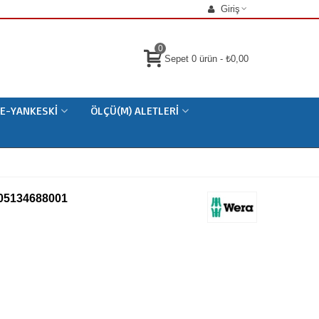
Giriş
0
Sepet
0
ürün
-
₺0,00
E-YANKESKI
ÖLÇÜ(M) ALETLERI
 05134688001