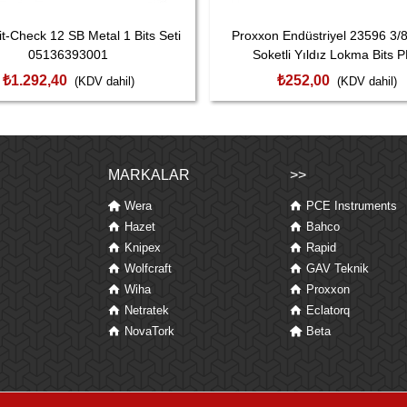
t-Check 12 SB Metal 1 Bits Seti
Proxxon Endüstriyel 23596 3/8
05136393001
Soketli Yıldız Lokma Bits 
₺1.292,40
₺252,00
(KDV dahil)
(KDV dahil)
MARKALAR
>>
Wera
PCE Instruments
Hazet
Bahco
Knipex
Rapid
Wolfcraft
GAV Teknik
Wiha
Proxxon
Netratek
Eclatorq
NovaTork
Beta