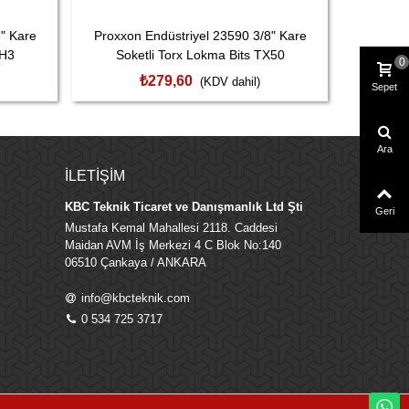
" Kare
Proxxon Endüstriyel 23590 3/8" Kare
Proxxon
PH3
Soketli Torx Lokma Bits TX50
Soke
0
₺279,60
(KDV dahil)
Sepet
Ara
İLETIŞIM
KBC Teknik Ticaret ve Danışmanlık Ltd Şti
Geri
Mustafa Kemal Mahallesi 2118. Caddesi
Maidan AVM İş Merkezi 4 C Blok No:140
06510 Çankaya / ANKARA
info@kbcteknik.com
0 534 725 3717