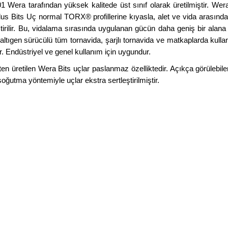
Wera tarafından yüksek kalitede üst sınıf olarak üretilmiştir. 
us Bits Uç normal TORX® profillerine kıyasla, alet ve vida arasında
kleştirilir. Bu, vidalama sırasında uygulanan gücün daha geniş bir ala
" altıgen sürücülü tüm tornavida, şarjlı tornavida ve matkaplarda kul
. Endüstriyel ve genel kullanım için uygundur.
 üretilen Wera Bits uçlar paslanmaz özelliktedir. Açıkça görülebile
soğutma yöntemiyle uçlar ekstra sertleştirilmiştir.