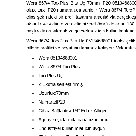
Wera 867/4 TorxPlus Bits Uç 70mm IP20 05134688001 
olup, torx IP20 numara uca sahiptir. Wera 867/4 TorxPl
elips şeklindeki bir profil tasarımı aracılığıyla gerçe
aktarılır ve vidanın ve aletin hizmet ömrü de artar. 1/4
başlı vidaları sıkmak ve gevşetmek için kullanılmaktadır
Wera 867/4 TorxPlus Bits Uç 05134688001 inoks çelikten
bitlerin profilini ve boyutunu tanımak kolaydır. Vakumlu 
Wera 05134688001
Wera 867/4 TorxPlus
TorxPlus Uç
Z:Ekstra sertleştirilmiş
Uzunluk:70mm
Numara:IP20
Cihaz Bağlantısı:1/4" Erkek Altıgen
Ağır iş koşullarında daha uzun ömür
Endüstriyel kullanımlar için uygun