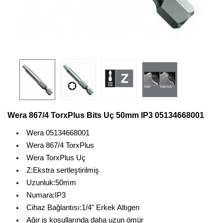
Wera 867/4 TorxPlus Bits Uç 50mm IP3 05134668001
Wera 05134668001
Wera 867/4 TorxPlus
Wera TorxPlus Uç
Z:Ekstra sertleştirilmiş
Uzunluk:50mm
Numara:IP3
Cihaz Bağlantısı:1/4" Erkek Altıgen
Ağır iş koşullarında daha uzun ömür