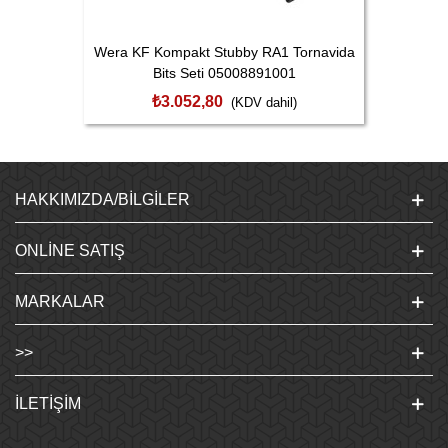
Wera KF Kompakt Stubby RA1 Tornavida
Bits Seti 05008891001
₺3.052,80
(KDV dahil)
HAKKIMIZDA/BILGILER
ONLINE SATIŞ
MARKALAR
>>
İLETIŞIM