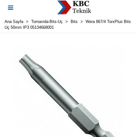
Ana Sayfa
>
Tornavida-Bits-Uç
>
Bits
>
Wera 867/4 TorxPlus Bits
Uç 50mm IP3 05134668001