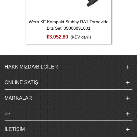
Wera KF Kompakt Stubby RA1 Tornavida
Bits Seti 05008891001
₺3.052,80
(KDV dahil)
HAKKIMIZDA/BILGILER
ONLINE SATIŞ
MARKALAR
>>
İLETIŞIM