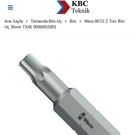
Ana Sayfa
>
Tornavida-Bits-Uç
>
Bits
>
Wera 867/2 Z Torx Bits
Uç 35mm TX45 05066915001