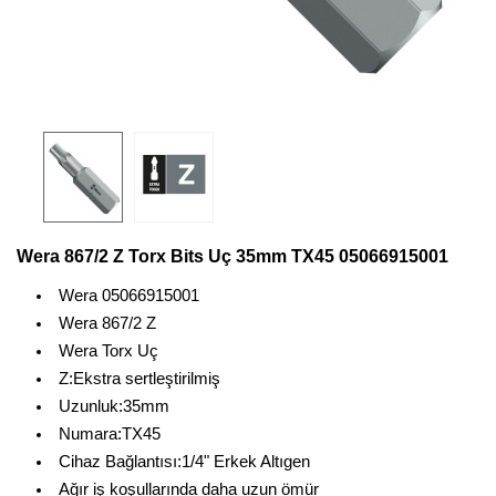
Wera 867/2 Z Torx Bits Uç 35mm TX45 05066915001
Wera 05066915001
Wera 867/2 Z
Wera Torx Uç
Z:Ekstra sertleştirilmiş
Uzunluk:35mm
Numara:TX45
Cihaz Bağlantısı:1/4" Erkek Altıgen
Ağır iş koşullarında daha uzun ömür