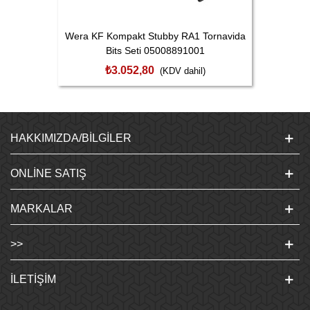
Wera KF Kompakt Stubby RA1 Tornavida
Bits Seti 05008891001
₺3.052,80
(KDV dahil)
HAKKIMIZDA/BILGILER
ONLINE SATIŞ
MARKALAR
>>
İLETIŞIM