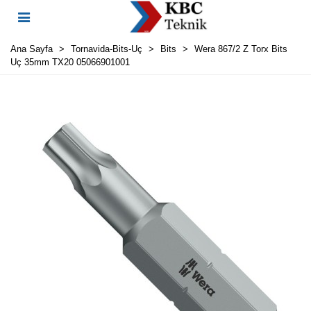
Ana Sayfa
>
Tornavida-Bits-Uç
>
Bits
>
Wera 867/2 Z Torx Bits
Uç 35mm TX20 05066901001