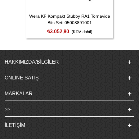
Wera KF Kompakt Stubby RA1 Tornavida
Bits Seti 05008891001
₺3.052,80
(KDV dahil)
HAKKIMIZDA/BILGILER
ONLINE SATIŞ
MARKALAR
>>
İLETIŞIM