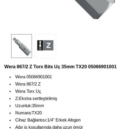
Wera 867/2 Z Torx Bits Uç 35mm TX20 05066901001
Wera 05066901001
Wera 867/2 Z
Wera Torx Uç
Z:Ekstra sertleştirilmiş
Uzunluk:35mm
Numara:TX20
Cihaz Bağlantısı:1/4" Erkek Altıgen
Ağır iş koşullarında daha uzun ömür