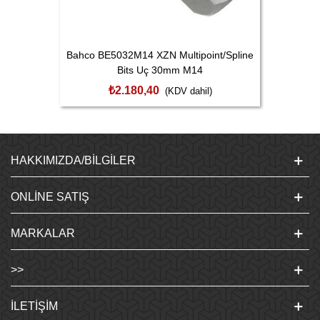
Bahco BE5032M14 XZN Multipoint/Spline
Bits Uç 30mm M14
₺2.180,40
(KDV dahil)
HAKKIMIZDA/BILGILER
ONLINE SATIŞ
MARKALAR
>>
İLETIŞIM