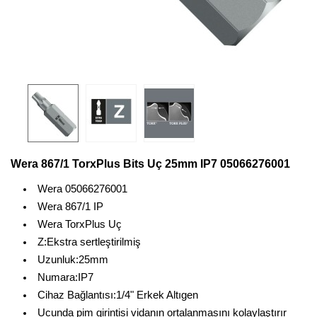
Wera 867/1 TorxPlus Bits Uç 25mm IP7 05066276001
Wera 05066276001
Wera 867/1 IP
Wera TorxPlus Uç
Z:Ekstra sertleştirilmiş
Uzunluk:25mm
Numara:IP7
Cihaz Bağlantısı:1/4" Erkek Altıgen
Ucunda pim girintisi vidanın ortalanmasını kolaylaştırır